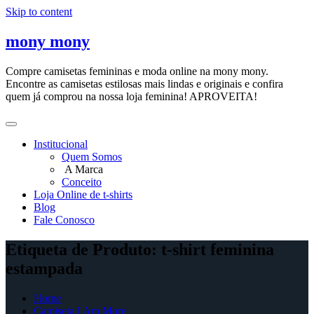
Skip to content
mony mony
Compre camisetas femininas e moda online na mony mony.
Encontre as camisetas estilosas mais lindas e originais e confira
quem já comprou na nossa loja feminina! APROVEITA!
Institucional
Quem Somos
A Marca
Conceito
Loja Online de t-shirts
Blog
Fale Conosco
Etiqueta de Produto: t-shirt feminina
estampada
Home
Camiseta I Am More