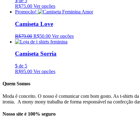
5
de 5
R$75.00
Ver opções
Promoção!
Camiseta Love
R$79.00
R$50.00
Ver opções
Camiseta Sorria
5
de 5
R$95.00
Ver opções
Quem Somos
Moda é conceito. O nosso é comunicar com bom gosto. As t-shirts da
ironia. A mony mony trabalha de forma responsável na confecção das t
Nosso site é 100% seguro