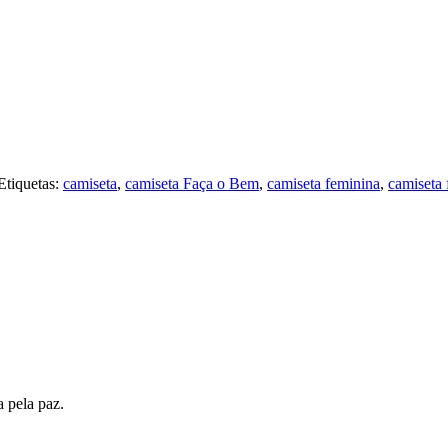
Etiquetas:
camiseta
,
camiseta Faça o Bem
,
camiseta feminina
,
camiseta 
 pela paz.