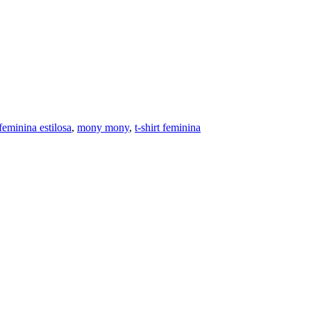
feminina estilosa
,
mony mony
,
t-shirt feminina