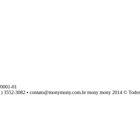
0001-01
) 3552-3082 • contato@monymony.com.br mony mony 2014 © Todos os