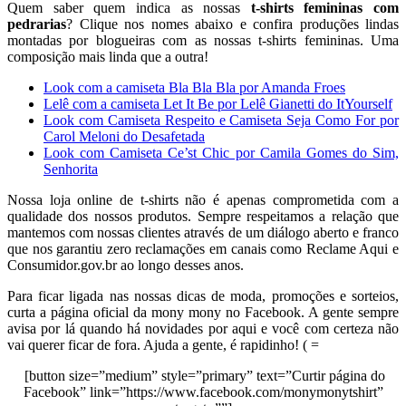
Quem saber quem indica as nossas
t-shirts femininas com
pedrarias
? Clique nos nomes abaixo e confira produções lindas
montadas por blogueiras com as nossas t-shirts femininas. Uma
composição mais linda que a outra!
Look com a camiseta Bla Bla Bla por Amanda Froes
Lelê com a camiseta Let It Be por Lelê Gianetti do ItYourself
Look com Camiseta Respeito e Camiseta Seja Como For por
Carol Meloni do Desafetada
Look com Camiseta Ce’st Chic por Camila Gomes do Sim,
Senhorita
Nossa loja online de t-shirts não é apenas comprometida com a
qualidade dos nossos produtos. Sempre respeitamos a relação que
mantemos com nossas clientes através de um diálogo aberto e franco
que nos garantiu zero reclamações em canais como Reclame Aqui e
Consumidor.gov.br ao longo desses anos.
Para ficar ligada nas nossas dicas de moda, promoções e sorteios,
curta a página oficial da mony mony no Facebook. A gente sempre
avisa por lá quando há novidades por aqui e você com certeza não
vai querer ficar de fora. Ajuda a gente, é rapidinho! ( =
[button size=”medium” style=”primary” text=”Curtir página do
Facebook” link=”https://www.facebook.com/monymonytshirt”