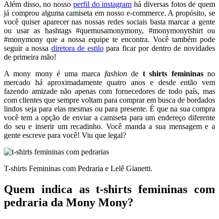
Além disso, no nosso
perfil do instagram
há diversas fotos de quem
já comprou alguma camiseta em nosso e-commerce. A propósito, se
você quiser aparecer nas nossas redes sociais basta marcar a gente
ou usar as hashtags #quemusamonymony, #monymonytshirt ou
#monymony que a nossa equipe te encontra. Você também pode
seguir a nossa
diretora de estilo
para ficar por dentro de novidades
de primeira mão!
A mony mony é uma marca
fashion
de
t shirts femininas
no
mercado há aproximadamente quatro anos e desde então vem
fazendo amizade não apenas com fornecedores de todo país, mas
com clientes que sempre voltam para comprar em busca de bordados
lindos seja para elas mesmas ou para presente. É que na sua compra
você tem a opção de enviar a camiseta para um endereço diferente
do seu e inserir um recadinho. Você manda a sua mensagem e a
gente escreve para você! Viu que legal?
T-shirts Femininas com Pedraria e Lelê Gianetti.
Quem indica as t-shirts femininas com
pedraria da Mony Mony?