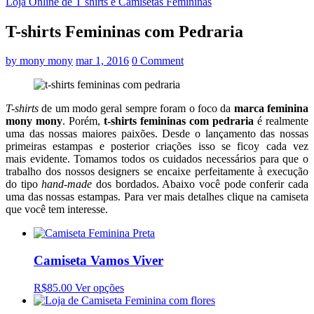
Loja Online de T shirts e Camisetas Femininas
T-shirts Femininas com Pedraria
by
mony mony
mar 1, 2016
0 Comment
T-shirts
de um modo geral sempre foram o foco da
marca feminina
mony mony
. Porém,
t-shirts femininas com pedraria
é realmente
uma das nossas maiores paixões. Desde o lançamento das nossas
primeiras estampas e posterior criações isso se ficoy cada vez
mais evidente. Tomamos todos os cuidados necessários para que o
trabalho dos nossos designers se encaixe perfeitamente à execução
do tipo
hand-made
dos bordados. Abaixo você pode conferir cada
uma das nossas estampas. Para ver mais detalhes clique na camiseta
que você tem interesse.
Camiseta Vamos Viver
R$85.00
Ver opções