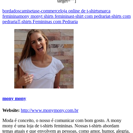
target=””]
bordados
camisetas
e-commerce
loja online de t-shirts
marca
feminina
mony mony
t shirts femininas
t-shirt com pedraria
t-shirts com
pedraria
T-shirts Femininas com Pedraria
mony mony
Website:
http://www.monymony.com.br
Moda é conceito, o nosso é comunicar com bom gosto. A mony
mony é uma loja de t-shirts femininas. Nossas t-shirts abordam
temas atuais e que envolvem as pessoas, como amor, humor, alegria,