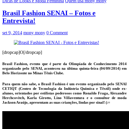
Dicas de Looks e Moda Feminina
Quem usa mony mony
Brasil Fashion SENAI – Fotos e
Entrevista!
set 9, 2014
mony mony
0 Comment
[dropcap]O[/dropcap]
Brasil Fashion, evento que é parte da Olimpíada de Conhecimento 2014
organizado pelo SENAI, aconteceu na última quinta-feira (04/09/2014) em
Belo Horizonte no Minas Tênis Clube.
Para quem não sabe, o Brasil Fashion é um evento organizado pelo SENAI
CETIQT (Centro de Tecnologia da Indústria Química e Têxtil) onde ex-
alunos, orientados por estilistas poderosos como Ronaldo Fraga, Alexandre
Herchcovitch, Karla Girotto, Lino Villaventura e o consultor de moda
Jackson Araújo, apresentam as suas crianções, lindas por sinal! (:=