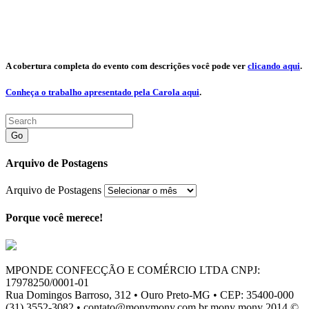
A cobertura completa do evento com descrições você pode ver
clicando aqui
.
Conheça o trabalho apresentado pela Carola aqui
.
Go
Arquivo de Postagens
Arquivo de Postagens
Porque você merece!
MPONDE CONFECÇÃO E COMÉRCIO LTDA CNPJ:
17978250/0001-01
Rua Domingos Barroso, 312 • Ouro Preto-MG • CEP: 35400-000
(31) 3552-3082 • contato@monymony.com.br mony mony 2014 ©