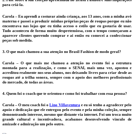
para criá-la.
Carola – Eu aprendi a costurar ainda criança, aos 13 anos, com a minha avó
materna e passei a produzir minhas próprias peças de roupas porque eu não
encontrava nas lojas que eu tinha acesso o estilo que eu gostaria de usar.
Tudo aconteceu de forma muito despretensiosa, com o tempo começaram a
aparecer clientes querendo comprar e ai então eu comecei a confeccionar
peças sob medida.
3. O que mais chamou a sua atenção no Brasil Fashion de modo geral?
Carola – O que mais me chamou a atenção no evento foi a estrutura
montada para a realização, e como o SENAI, mais uma vez, apostou e
acreditou realmente nos seus alunos, nos deixando livres para criar desde as
roupas até a trilha sonora, sempre com o apoio dos melhores profissionais
do mercado, de todas as áreas.
4. Quem foi o coach que te orientou e como foi trabalhar com essa pessoa?
Carola – O meu coach foi o
Lino Villaventura
e eu só tenho a agradecer pelo
apoio e dedicação que ele entregou pelo evento e pela minha coleção, sempre
demonstrando interesse, mesmo que distante via internet. Foi um troca muito
grande cultural e incentivadora, acabamos desenvolvendo vinculo de
amizade e admiração um pelo outro.