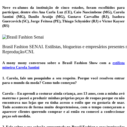
Nove ex-alunos da instituição de cinco estados, foram escolhidos para
participar, dentre eles Ana Carla Luz (CE), Caio Nascimbene (MG), Carola
Santini (MG), Danilo Araújo (MG), Gustavo Carvalho (RJ), Isadora
Guercovich (SC), Jorge Feitosa (PE), Thiago Schynider (RJ) e Victor Kayser
(RS)
Brasil Fashion SENAI. Estilistas, blogueiras e empresários presentes 
Reprodução/CNI.
A mony mony conversou sobre o Brasil Fashion Show com a
estilista
mineira Carola Santini
1. Carola, fale um pouquinho a seu respeito. Porque você resolveu entrar
para o mundo da moda? Como tudo começou?
Carola – Eu aprendi a costurar ainda criança, aos 13 anos, com a minha avó
materna e passei a produzir minhas próprias peças de roupas porque eu não
encontrava nas lojas que eu tinha acesso o estilo que eu gostaria de usar.
Tudo aconteceu de forma muito despretensiosa, com o tempo começaram a
aparecer clientes querendo comprar e ai então eu comecei a confeccionar
peças sob medida.
2. Fale sobre a sua coleção apresentada no Brasil Fashion e suas inspirações