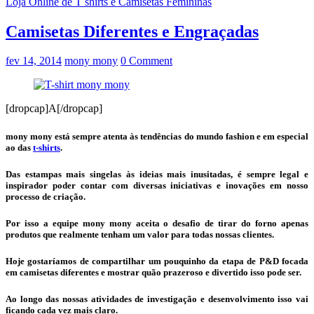
Loja Online de T shirts e Camisetas Femininas
Camisetas Diferentes e Engraçadas
fev 14, 2014
mony mony
0 Comment
[dropcap]A[/dropcap]
mony mony está sempre atenta às tendências do mundo fashion e em especial
ao das
t-shirts
.
Das estampas mais singelas às ideias mais inusitadas, é sempre legal e
inspirador poder contar com diversas iniciativas e inovações em nosso
processo de criação.
Por isso a equipe mony mony aceita o desafio de tirar do forno apenas
produtos que realmente tenham um valor para todas nossas clientes.
Hoje gostaríamos de compartilhar um pouquinho da etapa de P&D focada
em camisetas diferentes e mostrar quão prazeroso e divertido isso pode ser.
Ao longo das nossas atividades de investigação e desenvolvimento isso vai
ficando cada vez mais claro.