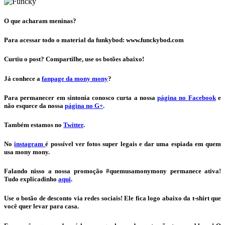
O que acharam meninas?
Para acessar todo o material da funkybod: www.funckybod.com
Curtiu o post? Compartilhe, use os botões abaixo!
Já conhece a
fanpage da mony mony
?
Para permanecer em sintonia conosco curta a nossa
página no Facebook
e
não esquece da nossa
página no G+
.
Também estamos no
Twitter
.
No
instagram
é possível ver fotos super legais e dar uma espiada em quem
usa mony mony.
Falando nisso a nossa promoção #quemusamonymony permanece ativa!
Tudo explicadinho
aqui
.
Use o botão de desconto via redes sociais! Ele fica logo abaixo da t-shirt que
você quer levar para casa.