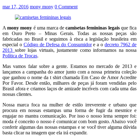
mar 17, 2016
mony mony
0 Comment
A
mony mony
é uma marca de
camisetas femininas legais
que fica
em Ouro Preto – Minas Gerais. Todas as nossas peças são
fabricadas no Brasil e seguimos à risca a legislação brasileira em
especial o
Código de Defesa do Consumidor
e a o
decreto 7962 de
2013
sobre lojas virtuais, justamente como informamos na nossa
Política de Trocas
.
Mas vamos falar sobre a gente. Estamos no mercado de 2013 e
lançamos a campanha do amor junto com a nossa primeira coleção
que ganhou o nome da t shirt chamada Em Caso de Amor Acredite
Por Favor. Desde então, milhares de peças já foram vendidas pelo
Brasil afora e criamos laços de amizade incríveis com cada uma das
nossas clientes.
Nossa marca foca na mulher de estilo irreverente e urbano que
procura em nossas estampas uma forma de fugir da mesmice e
engajar no mantra comunicação. Por isso o nosso lema sempre foi:
moda é conceito o nosso é comunicar com bom gosto. Abaixo você
conferir algumas das nossas estampas e se você tiver alguma dúvida
basta clicar na imagem que ela irá expandir.