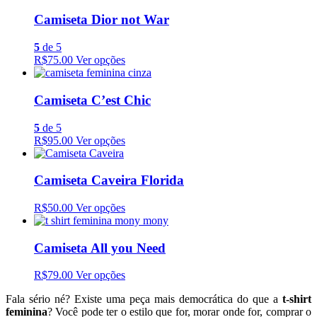
Camiseta Dior not War
5
de 5
R$75.00
Ver opções
Camiseta C’est Chic
5
de 5
R$95.00
Ver opções
Camiseta Caveira Florida
R$50.00
Ver opções
Camiseta All you Need
R$79.00
Ver opções
Fala sério né? Existe uma peça mais democrática do que a
t-shirt
feminina
? Você pode ter o estilo que for, morar onde for, comprar o