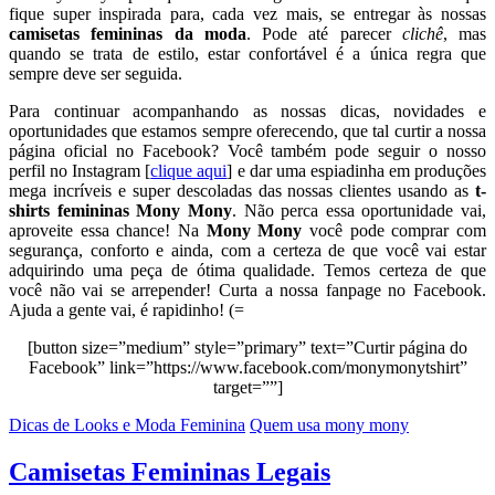
fique super inspirada para, cada vez mais, se entregar às nossas
camisetas femininas da moda
. Pode até parecer
clichê
, mas
quando se trata de estilo, estar confortável é a única regra que
sempre deve ser seguida.
Para continuar acompanhando as nossas dicas, novidades e
oportunidades que estamos sempre oferecendo, que tal curtir a nossa
página oficial no Facebook? Você também pode seguir o nosso
perfil no Instagram [
clique aqui
] e dar uma espiadinha em produções
mega incríveis e super descoladas das nossas clientes usando as
t-
shirts femininas Mony Mony
. Não perca essa oportunidade vai,
aproveite essa chance! Na
Mony Mony
você pode comprar com
segurança, conforto e ainda, com a certeza de que você vai estar
adquirindo uma peça de ótima qualidade. Temos certeza de que
você não vai se arrepender! Curta a nossa fanpage no Facebook.
Ajuda a gente vai, é rapidinho! (=
[button size=”medium” style=”primary” text=”Curtir página do
Facebook” link=”https://www.facebook.com/monymonytshirt”
target=””]
Dicas de Looks e Moda Feminina
Quem usa mony mony
Camisetas Femininas Legais