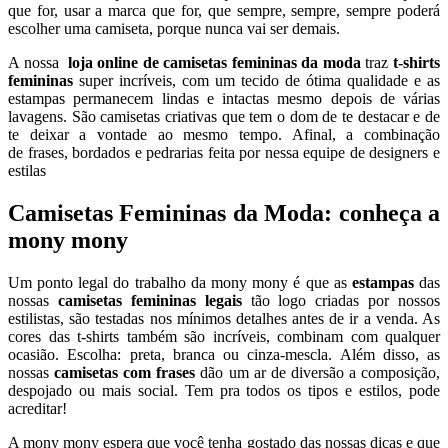
que for, usar a marca que for, que sempre, sempre, sempre poderá
escolher uma camiseta, porque nunca vai ser demais.
A nossa
loja online de
camisetas femininas da moda
traz
t-shirts
femininas
super incríveis, com um tecido de ótima qualidade e as
estampas permanecem lindas e intactas mesmo depois de várias
lavagens. São camisetas criativas que tem o dom de te destacar e de
te deixar a vontade ao mesmo tempo. Afinal, a combinação
de frases, bordados e pedrarias feita por nessa equipe de designers e
estilas
Camisetas Femininas da Moda: conheça a
mony mony
Um ponto legal do trabalho da mony mony é que as
estampas
das
nossas
camisetas femininas legais
tão logo criadas por nossos
estilistas, são testadas nos mínimos detalhes antes de ir a venda. As
cores das t-shirts também são incríveis, combinam com qualquer
ocasião. Escolha: preta, branca ou cinza-mescla. Além disso, as
nossas
camisetas com frases
dão um ar de diversão a composição,
despojado ou mais social. Tem pra todos os tipos e estilos, pode
acreditar!
A mony mony espera que você tenha gostado das nossas dicas e que