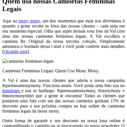
Quem usa nossas Camisetas Femininas
Legais
Aqui na
mony mony
, um dos momentos que mais nos divertimos é
quando a gente recebe as fotos das nossas clientes – cada uma em
seu momento especial. Olha que super demais essa foto da Val com
uma das nossas camisetas femininas legais. A Val escolheu a
camiseta Be Original da nossa terceira coleção. Simplesmente
adoramos o bordado dessa t shirt e você pode conferir mais detalhes
[
clicando aqui
].
Camisetas Femininas Legais: Quem Usa Mony Mony.
A Val é uma das nossas clientes que aderiu a nossa campanha
#quemusamonymony. Funciona assim. Você posta uma foto sua no
instagram
e usa as hashtags: #quemusamonymony, #monymony e
#monymonytshirt que a gente te encontra! Todas as clientes que
postarem uma foto com um das nossas camisetas ganham 15% de
desconto para a sua próxima compra na loja online de camisetas
femininas legais da mony mony.
Outra forma de garantir o seu desconto na nossa lona online é
compartilhando o carrinho ou se inscrevendo na nossa newsletter. O