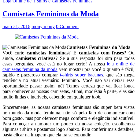
Loja Online de T shirts e Camisetas Femininas
Camisetas Femininas da Moda
maio 21, 2016
mony mony
0 Comment
Camisetas Femininas da Moda
–
Você curte
camisetas femininas
? E
camisetas com frases
? Ou
ainda,
camisetas criativas
? Se a sua resposta foi sim para todas
essas perguntas, você está no lugar certo! A nossa
loja online de
camisetas feminina da moda
vem mostrar pra você o quanto é fácil,
rápido e prazeroso comprar
t-shirts super bacanas
, que são mega
tendência no atual vestuário feminino. Você não vai deixar essa
oportunidade passar assim, né? Temos certeza que vai ficar louca
para conhecer as nossas camisetas, afinal, modéstia à parte, elas são
muito lindas e incríveis, cabendo em qualquer
look
.
Sinceramente, as nossas camisetas femininas são super bem vistas
no mundo da moda feminina, não só pelo fato de comunicar com
bom gosto, mas por oferecer mega conforto e elegância indiscutível.
Para começar a namorar um pouco da nossa coleção, escolhemos
algumas t-shirts e postamos logo abaixo. Para conferir mais detalhes,
basta clicar na imagem que ela irá se expandir.