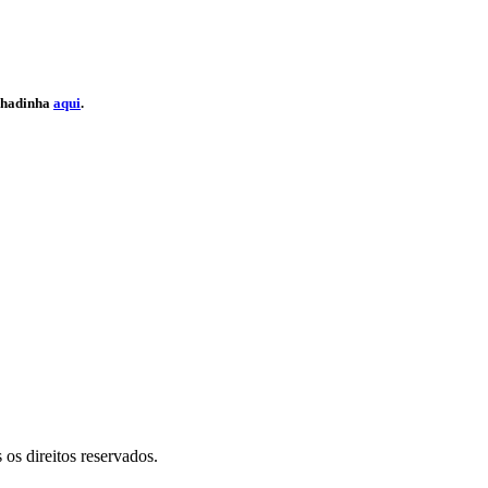
olhadinha
aqui
.
 direitos reservados.