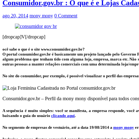
Consumidor.gov.br : O que é e Lojas Cada
ago 20, 2014
mony mony
0 Comment
[dropcap]V[/dropcap]
ocê sabe o que é o site www.consumidor.gov.br?
O portal consumidor.gov.br é basicamente um projeto lançado pelo Governo F
algum problema que tenham tido com alguma loja, empresa, marca etc. Não se
outras pessoas a manter relações comerciais com uma determinada loja/empr
No site do consumidor, por exemplo, é possível visualizar o perfil das empresa
Consumidor.gov.br – Perfil da mony mony disponível para todos con
A sequência é muito simples: você se manifesta, a empresa responde, você 
baixando o guia do usuário
clicando aqui
.
No segmento de empresas de vestuário, até a data 19/08/2014 a
mony mony
er