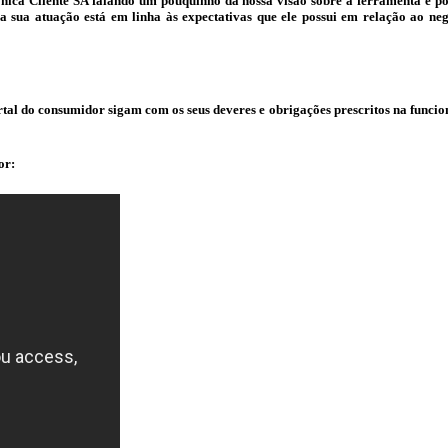
etrônica Cliente SA falando um pouquinho da nossa visão sobre a ferramenta 
sua atuação está em linha às expectativas que ele possui em relação ao neg
al do consumidor sigam com os seus deveres e obrigações prescritos na funciona
or: