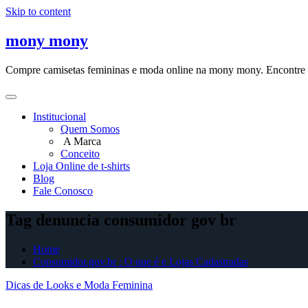
Skip to content
mony mony
Compre camisetas femininas e moda online na mony mony. Encontre as
Institucional
Quem Somos
A Marca
Conceito
Loja Online de t-shirts
Blog
Fale Conosco
Tag denuncia consumidor gov br
Home
Consumidor.gov.br : O que é e Lojas Cadastradas
Dicas de Looks e Moda Feminina