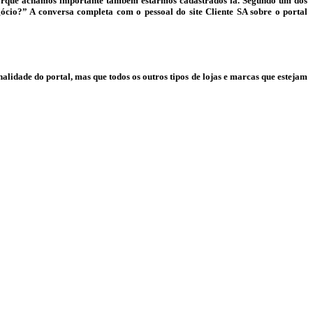
e porque achamos importante também estarmos cadastrados lá. Segundo um dos
ócio?” A conversa completa com o pessoal do site Cliente SA sobre o portal
lidade do portal, mas que todos os outros tipos de lojas e marcas que estejam