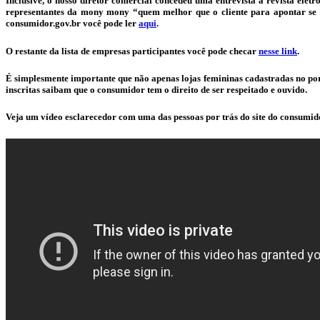
Inclusive, o nosso diretor comercial concedeu uma entrevista à revista el
representantes da mony mony “quem melhor que o cliente para apontar se a 
consumidor.gov.br você pode ler
aqui
.
O restante da lista de empresas participantes você pode checar
nesse link
.
É simplesmente importante que não apenas lojas femininas cadastradas no port
inscritas saibam que o consumidor tem o direito de ser respeitado e ouvido.
Veja um vídeo esclarecedor com uma das pessoas por trás do site do consumid