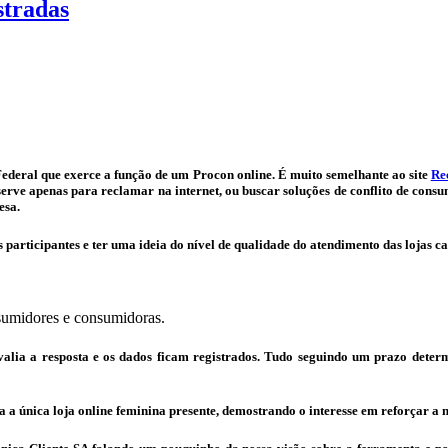
stradas
ederal que exerce a função de um Procon online. É muito semelhante ao site
Re
rve apenas para reclamar na internet, ou buscar soluções de conflito de consu
esa.
s participantes e ter uma ideia do nível de qualidade do atendimento das lojas 
sumidores e consumidoras.
avalia a resposta e os dados ficam registrados. Tudo seguindo um prazo deter
a a única loja online feminina presente, demostrando o interesse em reforçar a no