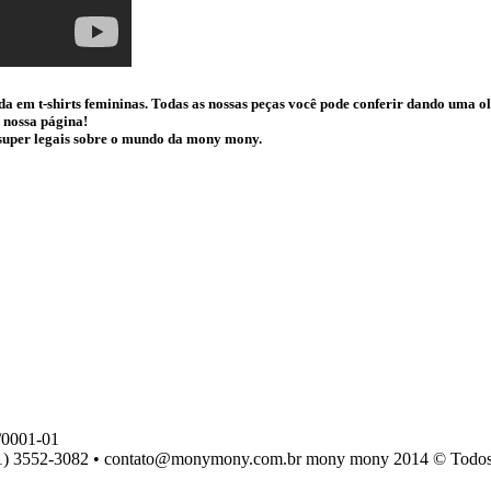
da em t-shirts femininas. Todas as nossas peças você pode conferir dando uma 
 nossa página!
s super legais sobre o mundo da mony mony.
0001-01
) 3552-3082 • contato@monymony.com.br mony mony 2014 © Todos os