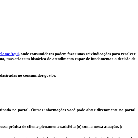
clame Aqui
, onde consumidores podem fazer suas reivindicações para resolver
mo, mas criar um histórico de atendimento capaz de fundamentar a decisão de
cadastradas no consumidor.gov.br.
minado no portal. Outras informações você pode obter diretamente no portal
ssa prática de cliente plenamente satisfeita (o) com a nossa atuação. (:=