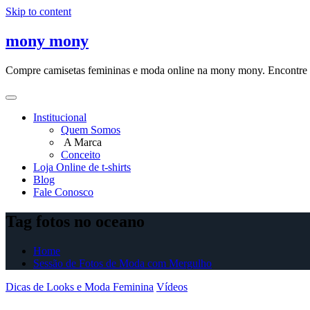
Skip to content
mony mony
Compre camisetas femininas e moda online na mony mony. Encontre as
Institucional
Quem Somos
A Marca
Conceito
Loja Online de t-shirts
Blog
Fale Conosco
Tag fotos no oceano
Home
Sessão de Fotos de Moda com Mergulho
Dicas de Looks e Moda Feminina
Vídeos