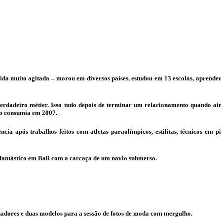
 muito agitada – morou em diversos países, estudou em 13 escolas, aprendeu 
seu verdadeiro métier. Isso tudo depois de terminar um relacionamento quando
 o consumia em 2007.
ia após trabalhos feitos com atletas paraolímpicos, estilitas, técnicos em p
 fantástico em Bali com a carcaça de um navio submerso.
lhadores e duas modelos para a sessão de fotos de moda com mergulho.