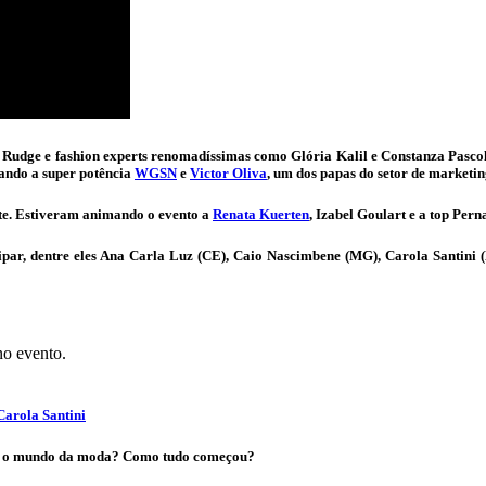
 Rudge e fashion experts renomadíssimas como Glória Kalil e Constanza Pascol
ando a super potência
WGSN
e
Victor Oliva
, um dos papas do setor de marketin
te. Estiveram animando o evento a
Renata Kuerten
, Izabel Goulart e a top Pe
icipar, dentre eles Ana Carla Luz (CE), Caio Nascimbene (MG), Carola Santin
no evento.
 Carola Santini
para o mundo da moda? Como tudo começou?