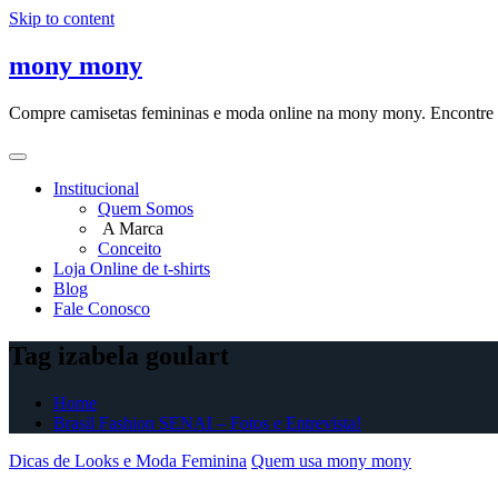
Skip to content
mony mony
Compre camisetas femininas e moda online na mony mony. Encontre as
Institucional
Quem Somos
A Marca
Conceito
Loja Online de t-shirts
Blog
Fale Conosco
Tag izabela goulart
Home
Brasil Fashion SENAI – Fotos e Entrevista!
Dicas de Looks e Moda Feminina
Quem usa mony mony