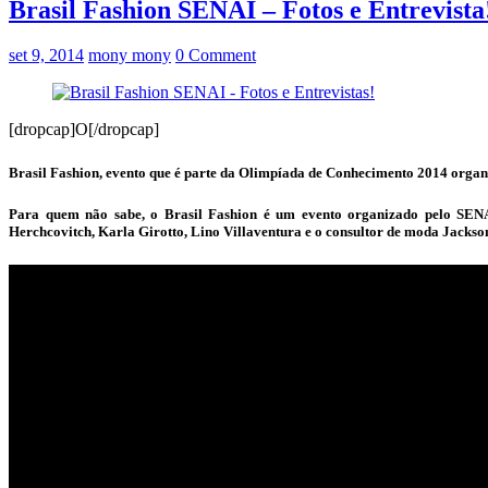
Brasil Fashion SENAI – Fotos e Entrevista
set 9, 2014
mony mony
0 Comment
[dropcap]O[/dropcap]
Brasil Fashion, evento que é parte da Olimpíada de Conhecimento 2014 organ
Para quem não sabe, o Brasil Fashion é um evento organizado pelo SENAI
Herchcovitch, Karla Girotto, Lino Villaventura e o consultor de moda Jackson 