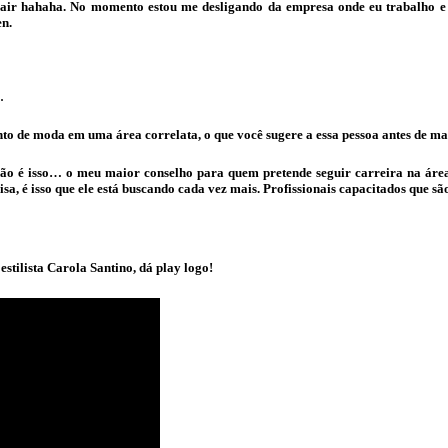
 cair hahaha. No momento estou me desligando da empresa onde eu trabalho e 
n.
.
nto de moda em uma área correlata, o que você sugere a essa pessoa antes de m
 não é isso… o meu maior conselho para quem pretende seguir carreira na ár
isa, é isso que ele está buscando cada vez mais. Profissionais capacitados que sã
stilista Carola Santino, dá play logo!