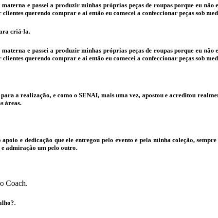
materna e passei a produzir minhas próprias peças de roupas porque eu não enc
clientes querendo comprar e ai então eu comecei a confeccionar peças sob med
ara criá-la.
materna e passei a produzir minhas próprias peças de roupas porque eu não enc
clientes querendo comprar e ai então eu comecei a confeccionar peças sob med
ara a realização, e como o SENAI, mais uma vez, apostou e acreditou realmente 
s áreas.
o apoio e dedicação que ele entregou pelo evento e pela minha coleção, sempre
 e admiração um pelo outro.
do Coach.
alho?.