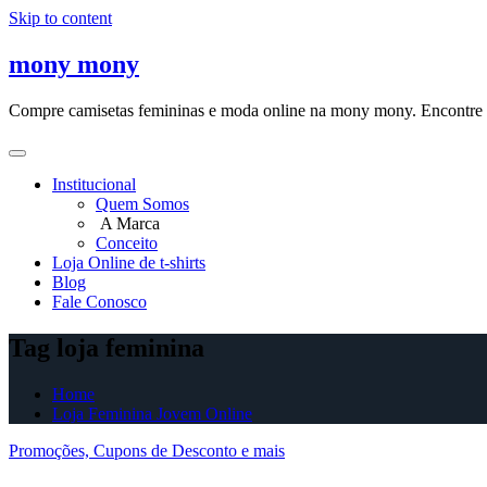
Skip to content
mony mony
Compre camisetas femininas e moda online na mony mony. Encontre as
Institucional
Quem Somos
A Marca
Conceito
Loja Online de t-shirts
Blog
Fale Conosco
Tag loja feminina
Home
Loja Feminina Jovem Online
Promoções, Cupons de Desconto e mais