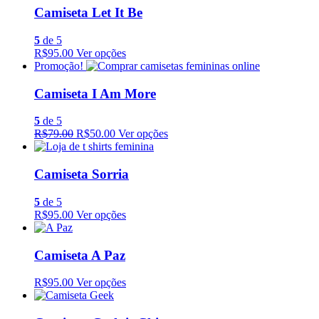
Camiseta Let It Be
5
de 5
R$95.00
Ver opções
Promoção!
Camiseta I Am More
5
de 5
R$79.00
R$50.00
Ver opções
Camiseta Sorria
5
de 5
R$95.00
Ver opções
Camiseta A Paz
R$95.00
Ver opções