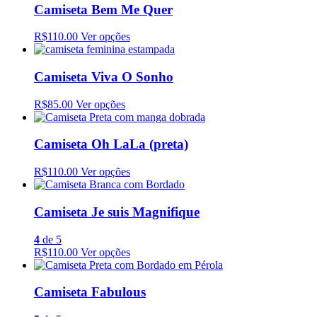
Camiseta Bem Me Quer
R$110.00
Ver opções
Camiseta Viva O Sonho
R$85.00
Ver opções
Camiseta Oh LaLa (preta)
R$110.00
Ver opções
Camiseta Je suis Magnifique
4
de 5
R$110.00
Ver opções
Camiseta Fabulous