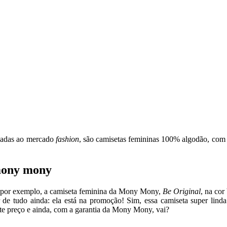
hadas ao mercado
fashion
, são camisetas femininas 100% algodão, com b
mony mony
ja por exemplo, a camiseta feminina da Mony Mony,
Be Original
, na cor
 de tudo ainda: ela está na promoção! Sim, essa camiseta super linda
te preço e ainda, com a garantia da Mony Mony, vai?