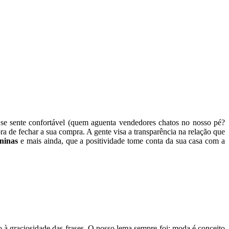
se sente confortável (quem aguenta vendedores chatos no nosso pé?
ra de fechar a sua compra. A gente visa a transparência na relação que
ininas
e mais ainda, que a positividade tome conta da sua casa com a
 à graciosidade das frases. O nosso lema sempre foi: moda é conceito