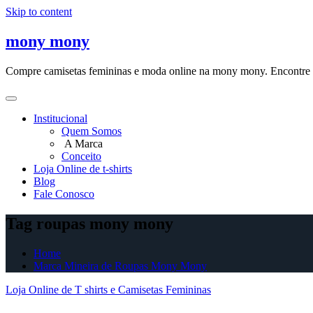
Skip to content
mony mony
Compre camisetas femininas e moda online na mony mony. Encontre as
Institucional
Quem Somos
A Marca
Conceito
Loja Online de t-shirts
Blog
Fale Conosco
Tag roupas mony mony
Home
Marca Mineira de Roupas Mony Mony
Loja Online de T shirts e Camisetas Femininas