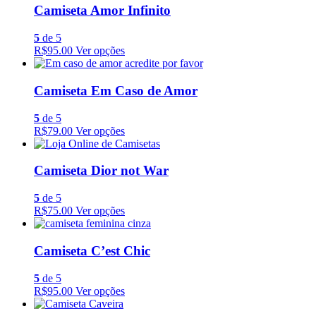
Camiseta Amor Infinito
5
de 5
R$95.00
Ver opções
Camiseta Em Caso de Amor
5
de 5
R$79.00
Ver opções
Camiseta Dior not War
5
de 5
R$75.00
Ver opções
Camiseta C’est Chic
5
de 5
R$95.00
Ver opções