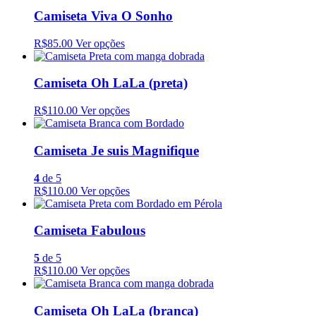
Camiseta Viva O Sonho
R$85.00
Ver opções
Camiseta Oh LaLa (preta)
R$110.00
Ver opções
Camiseta Je suis Magnifique
4
de 5
R$110.00
Ver opções
Camiseta Fabulous
5
de 5
R$110.00
Ver opções
Camiseta Oh LaLa (branca)