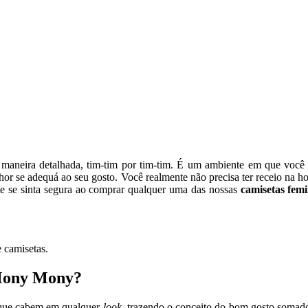
 maneira detalhada, tim-tim por tim-tim. É um ambiente em que você 
or se adequá ao seu gosto. Você realmente não precisa ter receio na ho
e se sinta segura ao comprar qualquer uma das nossas
camisetas fem
 camisetas.
 Mony Mony?
que cabem em qualquer
look
, trazendo o conceito do bom gosto somado