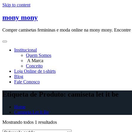
Skip to content
mony mony
Compre camisetas femininas e moda online na mony mony. Encontre as
Institucional
Quem Somos
A Marca
Conceito
Loja Online de t-shirts
Blog
Fale Conosco
Etiqueta de Produto: camiseta let it be
Home
Camiseta Let It Be
Mostrando todos 1 resultados