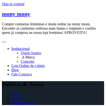
Skip to content
mony mony
Compre camisetas femininas e moda online na mony mony.
Encontre as camisetas estilosas mais lindas e originais e confira
quem já comprou na nossa loja feminina! APROVEITA!
Institucional
Quem Somos
A Marca
Conceito
Loja Online de t-shirts
Blog
Fale Conosco
Política de Troca
Home
Suporte
Política de Troca