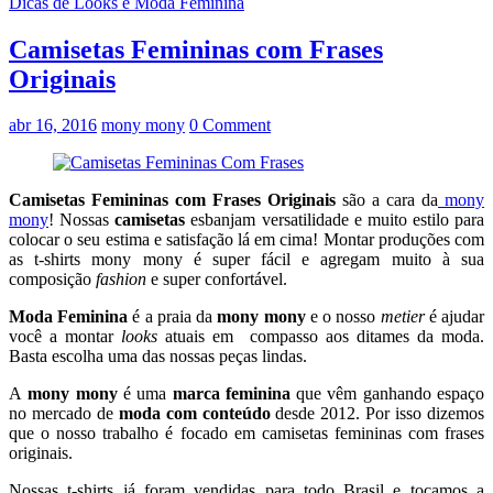
Dicas de Looks e Moda Feminina
Camisetas Femininas com Frases
Originais
abr 16, 2016
mony mony
0 Comment
Camisetas Femininas com Frases Originais
são a cara da
mony
mony
! Nossas
camisetas
esbanjam versatilidade e muito estilo para
colocar o seu estima e satisfação lá em cima! Montar produções com
as t-shirts mony mony é super fácil e agregam muito à sua
composição
fashion
e super confortável.
Moda Feminina
é a praia da
mony mony
e o nosso
metier
é ajudar
você a montar
looks
atuais em compasso aos ditames da moda.
Basta escolha uma das nossas peças lindas.
A
mony mony
é uma
marca feminina
que vêm ganhando espaço
no mercado de
moda com conteúdo
desde 2012. Por isso dizemos
que o nosso trabalho é focado em camisetas femininas com frases
originais.
Nossas t-shirts já foram vendidas para todo Brasil e tocamos a