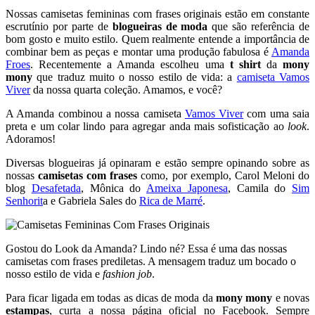
Nossas camisetas femininas com frases originais estão em constante
escrutínio por parte de
blogueiras de moda
que são referência de
bom gosto e muito estilo. Quem realmente entende a importância de
combinar bem as peças e montar uma produção fabulosa é
Amanda
Froes
. Recentemente a Amanda escolheu uma
t shirt
da
mony
mony
que traduz muito o nosso estilo de vida: a
camiseta Vamos
Viver
da nossa quarta coleção. Amamos, e você?
A Amanda combinou a nossa camiseta
Vamos Viver
com uma saia
preta e um colar lindo para agregar anda mais sofisticação ao
look
.
Adoramos!
Diversas blogueiras já opinaram e estão sempre opinando sobre as
nossas
camisetas com frases
como, por exemplo, Carol Meloni do
blog
Desafetada
, Mônica do
Ameixa Japonesa
, Camila do
Sim
Senhorit
a e Gabriela Sales do
Rica de Marré
.
Gostou do Look da Amanda? Lindo né? Essa é uma das nossas
camisetas com frases prediletas. A mensagem traduz um bocado o
nosso estilo de vida e
fashion job
.
Para ficar ligada em todas as dicas de moda da
mony mony
e novas
estampas
, curta a nossa página oficial no Facebook. Sempre