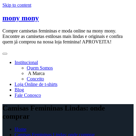
Skip to content
mony mony
Compre camisetas femininas e moda online na mony mony.
Encontre as camisetas estilosas mais lindas e originais e confira
quem já comprou na nossa loja feminina! APROVEITA!
Institucional
Quem Somos
A Marca
Conceito
Loja Online de t-shirts
Blog
Fale Conosco
Camisas Femininas Lindas: onde
comprar
Home
Camisas Femininas Lindas: onde comprar