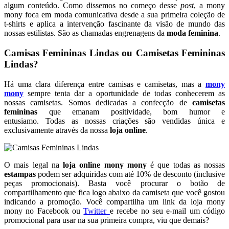
algum conteúdo. Como dissemos no começo desse
post
, a mony
mony foca em moda comunicativa desde a sua primeira coleção de
t-shirts e aplica a intervenção fascinante da visão de mundo das
nossas estilistas. São as chamadas engrenagens da
moda feminina
.
Camisas Femininas Lindas ou Camisetas Femininas
Lindas?
Há uma clara diferença entre camisas e camisetas, mas a
mony
mony
sempre tenta dar a oportunidade de todas conhecerem as
nossas camisetas. Somos dedicadas a confecção de
camisetas
femininas
que emanam positividade, bom humor e
entusiamo. Todas as nossas criações são vendidas única e
exclusivamente através da nossa
loja online
.
O mais legal na
loja online mony mony
é que todas as nossas
estampas
podem ser adquiridas com até 10% de desconto (inclusive
peças promocionais). Basta você procurar o botão de
compartilhamento que fica logo abaixo da camiseta que você gostou
indicando a promoção. Você compartilha um link da loja mony
mony no Facebook ou
Twitter
e recebe no seu e-mail um código
promocional para usar na sua primeira compra, viu que demais?