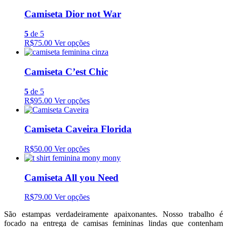
Camiseta Dior not War
5
de 5
R$75.00
Ver opções
Camiseta C’est Chic
5
de 5
R$95.00
Ver opções
Camiseta Caveira Florida
R$50.00
Ver opções
Camiseta All you Need
R$79.00
Ver opções
São estampas verdadeiramente apaixonantes. Nosso trabalho é
focado na entrega de camisas femininas lindas que contenham