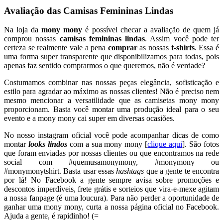
Avaliação das Camisas Femininas Lindas
Na loja da
mony mony
é possível checar a avaliação de quem já
comprou nossas
camisas femininas lindas
. Assim você pode ter
certeza se realmente vale a pena
comprar
as nossas
t-shirts
. Essa é
uma forma super transparente que disponibilizamos para todas, pois
apenas faz sentido comprarmos o que queremos, não é verdade?
Costumamos combinar nas nossas peças elegância, sofisticação e
estilo para agradar ao máximo as nossas clientes! Não é preciso nem
mesmo mencionar a versatilidade que as camisetas mony mony
proporcionam. Basta você montar uma produção ideal para o seu
evento e a mony mony cai super em diversas ocasiões.
No nosso instagram oficial você pode acompanhar dicas de como
montar
looks lindos
com a sua mony mony [
clique aqui
]. São fotos
que foram enviadas por nossas clientes ou que encontramos na rede
social com #quemusamonymony, #monymony ou
#monymonytshirt. Basta usar essas
hashtags
que a gente te encontra
por lá! No Facebook a gente sempre avisa sobre promoções e
descontos imperdíveis, frete grátis e sorteios que vira-e-mexe agitam
a nossa fanpage (é uma loucura). Para não perder a oportunidade de
ganhar uma mony mony, curta a nossa página oficial no Facebook.
Ajuda a gente, é rapidinho! (=