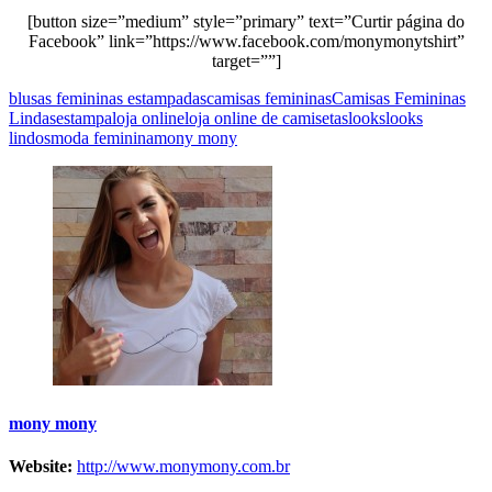
[button size=”medium” style=”primary” text=”Curtir página do
Facebook” link=”https://www.facebook.com/monymonytshirt”
target=””]
blusas femininas estampadas
camisas femininas
Camisas Femininas
Lindas
estampa
loja online
loja online de camisetas
looks
looks
lindos
moda feminina
mony mony
mony mony
Website:
http://www.monymony.com.br