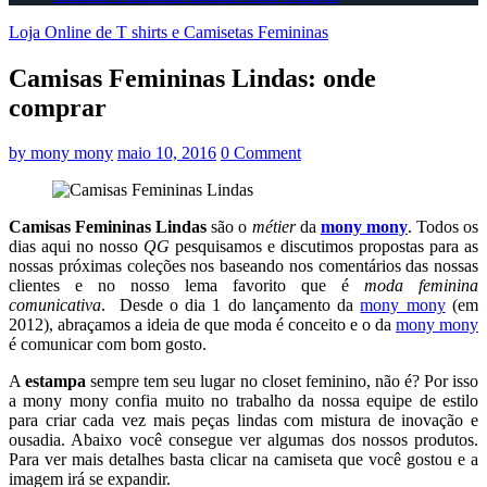
Loja Online de T shirts e Camisetas Femininas
Camisas Femininas Lindas: onde
comprar
by
mony mony
maio 10, 2016
0 Comment
Camisas Femininas Lindas
são o
métier
da
mony mony
. Todos os
dias aqui no nosso
QG
pesquisamos e discutimos propostas para as
nossas próximas coleções nos baseando nos comentários das nossas
clientes e no nosso lema favorito que é
moda feminina
comunicativa
. Desde o dia 1 do lançamento da
mony mony
(em
2012), abraçamos a ideia de que moda é conceito e o da
mony mony
é comunicar com bom gosto.
A
estampa
sempre tem seu lugar no closet feminino, não é? Por isso
a mony mony confia muito no trabalho da nossa equipe de estilo
para criar cada vez mais peças lindas com mistura de inovação e
ousadia. Abaixo você consegue ver algumas dos nossos produtos.
Para ver mais detalhes basta clicar na camiseta que você gostou e a
imagem irá se expandir.