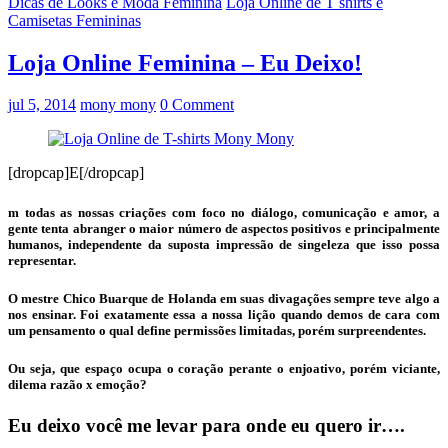
Dicas de Looks e Moda Feminina
Loja Online de T shirts e
Camisetas Femininas
Loja Online Feminina – Eu Deixo!
jul 5, 2014
mony mony
0 Comment
[dropcap]E[/dropcap]
m todas as nossas criações com foco no diálogo, comunicação e amor, a
gente tenta abranger o maior número de aspectos positivos e principalmente
humanos, independente da suposta impressão de singeleza que isso possa
representar.
O mestre Chico Buarque de Holanda em suas divagações sempre teve algo a
nos ensinar. Foi exatamente essa a nossa lição quando demos de cara com
um pensamento o qual define permissões limitadas, porém surpreendentes.
Ou seja, que espaço ocupa o coração perante o enjoativo, porém viciante,
dilema razão x emoção?
Eu deixo você me levar para onde eu quero ir….