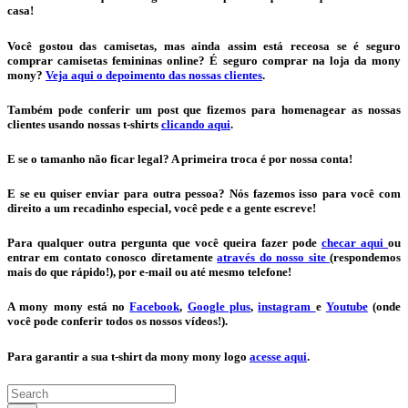
casa!
Você gostou das camisetas, mas ainda assim está receosa se é seguro
comprar camisetas femininas online? É seguro comprar na loja da mony
mony?
Veja aqui o depoimento das nossas clientes
.
Também pode conferir um post que fizemos para homenagear as nossas
clientes usando nossas t-shirts
clicando aqui
.
E se o tamanho não ficar legal? A primeira troca é por nossa conta!
E se eu quiser enviar para outra pessoa? Nós fazemos isso para você com
direito a um recadinho especial, você pede e a gente escreve!
Para qualquer outra pergunta que você queira fazer pode
checar aqui
ou
entrar em contato conosco diretamente
através do nosso site
(respondemos
mais do que rápido!), por e-mail ou até mesmo telefone!
A mony mony está no
Facebook
,
Google plus
,
instagram
e
Youtube
(onde
você pode conferir todos os nossos vídeos!).
Para garantir a sua t-shirt da mony mony logo
acesse aqui
.