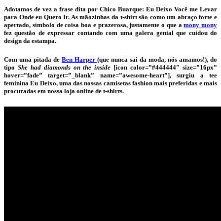
Adotamos de vez a frase dita por Chico Buarque: Eu Deixo Você me Levar
para Onde eu Quero Ir. As mãozinhas da t-shirt são como um abraço forte e
apertado, símbolo de coisa boa e prazerosa, justamente o que a
mony mony
fez questão de expressar contando com uma galera genial que cuidou do
design da estampa.
Com uma pitada de
Ben Harper
(que nunca sai da moda, nós amamos!), do
tipo
She had diamonds on the inside
[icon color=”#444444″ size=”16px”
hover=”fade” target=”_blank” name=”awesome-heart”], surgiu a tee
feminina Eu Deixo, uma das nossas camisetas fashion mais preferidas e mais
procuradas em nossa loja online de t-shirts.