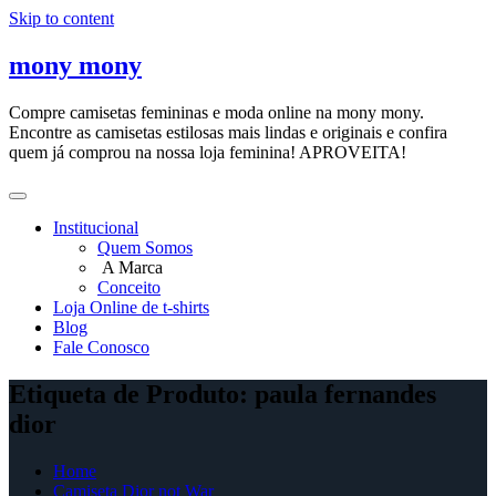
Skip to content
mony mony
Compre camisetas femininas e moda online na mony mony.
Encontre as camisetas estilosas mais lindas e originais e confira
quem já comprou na nossa loja feminina! APROVEITA!
Institucional
Quem Somos
A Marca
Conceito
Loja Online de t-shirts
Blog
Fale Conosco
Etiqueta de Produto: paula fernandes
dior
Home
Camiseta Dior not War