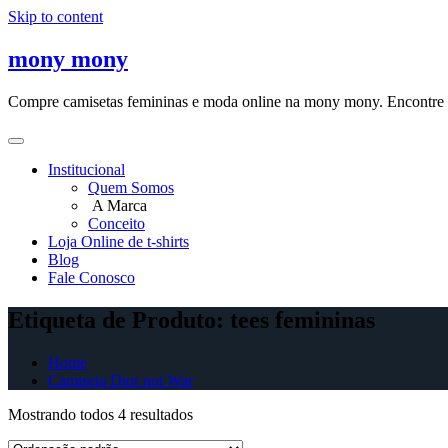
Skip to content
mony mony
Compre camisetas femininas e moda online na mony mony. Encontre as
Institucional
Quem Somos
A Marca
Conceito
Loja Online de t-shirts
Blog
Fale Conosco
Etiqueta de Produto: tees femininas
Home
Camiseta Dior not War
Mostrando todos 4 resultados