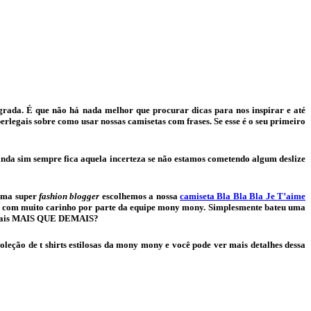
grada. É que não há nada melhor que procurar dicas para nos inspirar e até
egais sobre como usar nossas camisetas com frases. Se esse é o seu primeiro
inda sim sempre fica aquela incerteza se não estamos cometendo algum deslize
 uma super
fashion blogger
escolhemos a nossa
camiseta Bla Bla Bla Je T’aime
ia com muito carinho por parte da equipe mony mony. Simplesmente bateu uma
cou mais MAIS QUE DEMAIS?
leção de t shirts estilosas da mony mony e você pode ver mais detalhes dessa