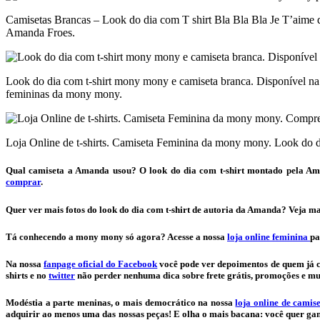
Camisetas Brancas – Look do dia com T shirt Bla Bla Bla Je T’aim
Amanda Froes.
Look do dia com t-shirt mony mony e camiseta branca. Disponível na l
femininas da mony mony.
Loja Online de t-shirts. Camiseta Feminina da mony mony. Look do 
Qual camiseta a Amanda usou? O look do dia com t-shirt montado pela Aman
comprar
.
Quer ver mais fotos do look do dia com t-shirt de autoria da Amanda? Veja mais
Tá conhecendo a mony mony só agora? Acesse a nossa
loja online feminina
pa
Na nossa
fanpage oficial do Facebook
você pode ver depoimentos de quem já 
shirts e no
twitter
não perder nenhuma dica sobre frete grátis, promoções e mu
Modéstia a parte meninas, o mais democrático na nossa
loja online de camis
adquirir ao menos uma das nossas peças! E olha o mais bacana: você quer ga