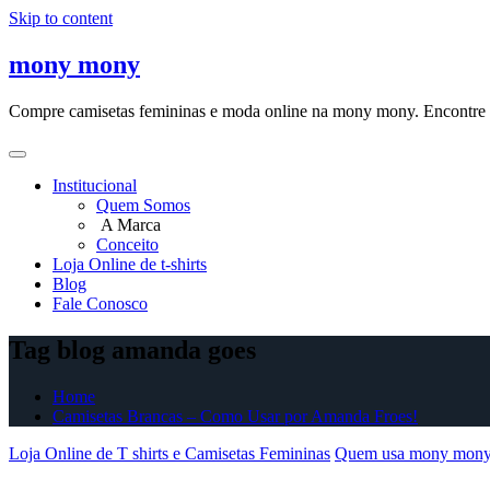
Skip to content
mony mony
Compre camisetas femininas e moda online na mony mony. Encontre as
Institucional
Quem Somos
A Marca
Conceito
Loja Online de t-shirts
Blog
Fale Conosco
Tag blog amanda goes
Home
Camisetas Brancas – Como Usar por Amanda Froes!
Loja Online de T shirts e Camisetas Femininas
Quem usa mony mon