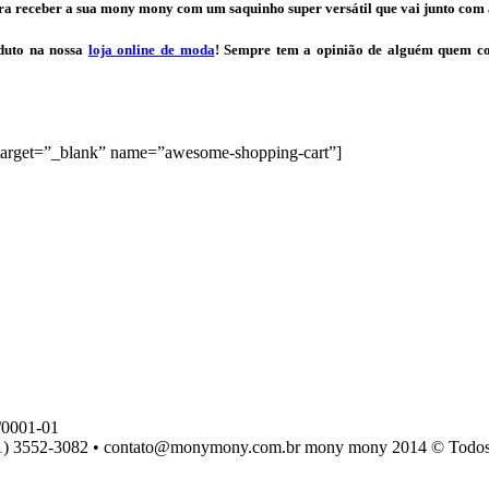
para receber a sua mony mony com um saquinho super versátil que vai junto com a
oduto na nossa
loja online de moda
! Sempre tem a opinião de alguém quem c
arget=”_blank” name=”awesome-shopping-cart”]
0001-01
) 3552-3082 • contato@monymony.com.br mony mony 2014 © Todos os