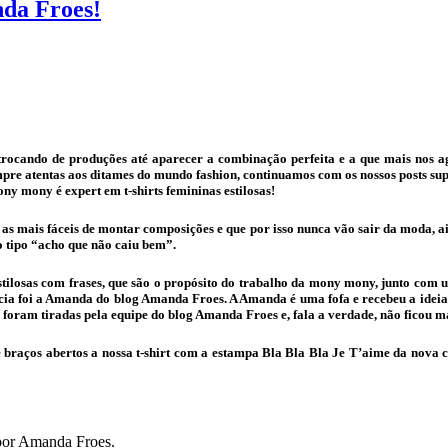
da Froes!
rocando de produções até aparecer a combinação perfeita e a que mais nos a
 atentas aos ditames do mundo fashion, continuamos com os nossos posts superl
ny mony é expert em t-shirts femininas estilosas!
as mais fáceis de montar composições e que por isso nunca vão sair da moda, a
do tipo “acho que não caiu bem”.
tilosas com frases, que são o propósito do trabalho da mony mony, junto com
cia foi a Amanda do blog Amanda Froes. A Amanda é uma fofa e recebeu a ide
tos foram tiradas pela equipe do blog Amanda Froes e, fala a verdade, não fi
 braços abertos a nossa t-shirt com a estampa Bla Bla Bla Je T’aime da nova co