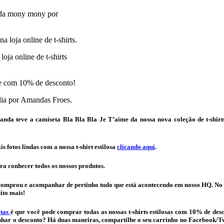
e da mony mony por
oja online de t-shirts
dia por Amandas Froes.
da teve a camiseta Bla Bla Bla Je T’aime da nossa nova coleção de t-shirts
 fotos lindas com a nossa t-shirt estilosa
clicando aqui
.
ra conhecer todos os nossos produtos.
comprou e acompanhar de pertinho tudo que está acontecendo em nosso HQ. N
ito mais!
etas
é que você pode comprar todas as nossas t-shirts estilosas com 10% de des
nhar o desconto? Há duas maneiras, compartilhe o seu carrinho no Facebook/Twi