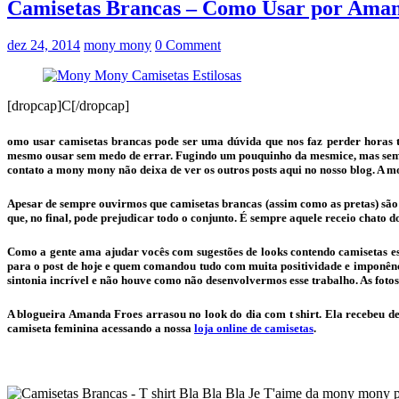
Camisetas Brancas – Como Usar por Aman
dez 24, 2014
mony mony
0 Comment
[dropcap]C[/dropcap]
omo usar camisetas brancas pode ser uma dúvida que nos faz perder horas t
mesmo ousar sem medo de errar. Fugindo um pouquinho da mesmice, mas sempre
contato a mony mony não deixa de ver os outros posts aqui no nosso blog. A mo
Apesar de sempre ouvirmos que camisetas brancas (assim como as pretas) são 
que, no final, pode prejudicar todo o conjunto. É sempre aquele receio chato 
Como a gente ama ajudar vocês com sugestões de looks contendo camisetas es
para o post de hoje e quem comandou tudo com muita positividade e imponên
sintonia incrível e não houve como não desenvolvermos esse trabalho. As fo
A blogueira Amanda Froes arrasou no look do dia com t shirt. Ela recebeu de
camiseta feminina acessando a nossa
loja online de camisetas
.