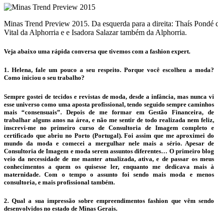
Minas Trend Preview 2015. Da esquerda para a direita: Thaís Pondé
Vital da Alphorria e e Isadora Salazar também da Alphorria.
Veja abaixo uma rápida conversa que tivemos com a fashion expert.
1. Helena, fale um pouco a seu respeito. Porque você escolheu a moda?
Como iniciou o seu trabalho?
Sempre gostei de tecidos e revistas de moda, desde a infância, mas nunca vi
esse universo como uma aposta profissional, tendo seguido sempre caminhos
mais “consensuais”. Depois de me formar em Gestão Financeira, de
trabalhar alguns anos na área, e não me sentir de todo realizada nem feliz,
inscrevi-me no primeiro curso de Consultoria de Imagem completo e
certificado que abriu no Porto (Portugal). Foi assim que me aproximei do
mundo da moda e comecei a mergulhar nele mais a sério. Apesar de
Consultoria de Imagem e moda serem assuntos diferentes… O primeiro blog
veio da necessidade de me manter atualizada, ativa, e de passar os meus
conhecimentos a quem os quisesse ler, enquanto me dedicava mais à
maternidade. Com o tempo o assunto foi sendo mais moda e menos
consultoria, e mais profissional também.
2. Qual a sua impressão sobre empreendimentos fashion que vêm sendo
desenvolvidos no estado de Minas Gerais.