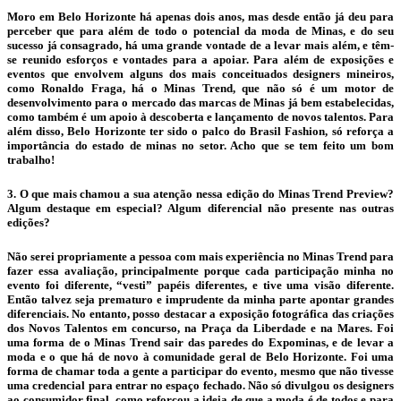
Moro em Belo Horizonte há apenas dois anos, mas desde então já deu para
perceber que para além de todo o potencial da moda de Minas, e do seu
sucesso já consagrado, há uma grande vontade de a levar mais além, e têm-
se reunido esforços e vontades para a apoiar. Para além de exposições e
eventos que envolvem alguns dos mais conceituados designers mineiros,
como Ronaldo Fraga, há o Minas Trend, que não só é um motor de
desenvolvimento para o mercado das marcas de Minas já bem estabelecidas,
como também é um apoio à descoberta e lançamento de novos talentos. Para
além disso, Belo Horizonte ter sido o palco do Brasil Fashion, só reforça a
importância do estado de minas no setor. Acho que se tem feito um bom
trabalho!
3. O que mais chamou a sua atenção nessa edição do Minas Trend Preview?
Algum destaque em especial? Algum diferencial não presente nas outras
edições?
Não serei propriamente a pessoa com mais experiência no Minas Trend para
fazer essa avaliação, principalmente porque cada participação minha no
evento foi diferente, “vesti” papéis diferentes, e tive uma visão diferente.
Então talvez seja prematuro e imprudente da minha parte apontar grandes
diferenciais. No entanto, posso destacar a exposição fotográfica das criações
dos Novos Talentos em concurso, na Praça da Liberdade e na Mares. Foi
uma forma de o Minas Trend sair das paredes do Expominas, e de levar a
moda e o que há de novo à comunidade geral de Belo Horizonte. Foi uma
forma de chamar toda a gente a participar do evento, mesmo que não tivesse
uma credencial para entrar no espaço fechado. Não só divulgou os designers
ao consumidor final, como reforçou a ideia de que a moda é de todos e para