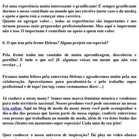
Foi uma experiência muito interessante e gratificante! É sempre gratificante
darmos o nosso contributo ao mundo que nos envolve (neste caso o da moda),
e apoio a quem está a começar uma carreira.
Quanto ao agregar valor… todas as experiências são importantes e nos
tornam pessoas mais preparadas profissionalmente. Mas aqui o importante
não é isso. O importante é contribuir no apoio a quem tem valor.
6. O que tem pela frente Helena? Algum projeto em especial?
Pela frente tenho um caminho de muita aprendizagem, descoberta e
partilha! É tudo o que sei! (E algumas coisas em mente que não vou
revelar…)
Ficamos muito felizes pela entrevista Helena e agradecemos muito pela sua
colaboração. Aproveitamos para parabenizá-la s pelo trabalho super
profissional e de topo! (ou top, como costumamos dizer…)
Já conhece a mony mony? Somos uma marca feminina mineira e vendemos
para todo território nacional. Nossos produtos você pode encontrar na nossa
loja online
. Aqui no blog de moda da mony mony você pode acompanhar o
dia-a-dia das pessoas que fazem parte da nossa equipe, conferir entrevistas
com pessoas que trabalham no mundo da moda, além de ver fotos lindas das
nossas clientes em momentos super especiais! Cada uma do seu jeito!
Quer conhecer o nosso universo de inspiração? Dá play no vídeo abaixo