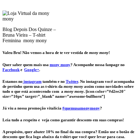
Blog Depois Dos Quinze –
Bruna Vieira – T-shirt
Feminina mony mony
Valeu Bru! Não vemos a hora de te ver vestida de
mony mony
!
Quer saber quem mais usa
mony mony
? Acompanhe nossa fanpage no
Facebook
e
Google+
.
Estamos no
instagram
também e no
Twitter
. No instagram você acompanha
de pertinho quem usa as t-shirts da
mony mony
assim como novidades sobre
tudo o que está acontecendo com a
mony mony
. [icon color=”#d2ee20″
size=”16px” target=”_blank” name=”awesome-bullhorn”]
Já viu a nossa promoção vitalícia
#quemusamonymony
?
Leia tudo a respeito e veja como garantir desconto em suas compras!
A propósito, quer abater 10% no final da sua compra? Então use o botão de
desconto que fica logo abaixo da t-shirt que você quer levar para casa.