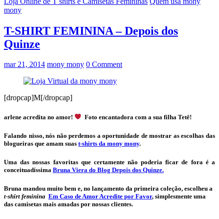
Loja Online de T shirts e Camisetas Femininas
Quem usa mony
mony
T-SHIRT FEMININA – Depois dos
Quinze
mar 21, 2014
mony mony
0 Comment
[dropcap]M[/dropcap]
arlene acredita no amor!
Foto encantadora com a sua filha Tetê!
Falando nisso, nós não perdemos a oportunidade de mostrar as escolhas das
blogueiras que amam suas
t-shirts da mony mony
.
Uma das nossas favoritas que certamente não poderia ficar de fora é a
conceituadíssima
Bruna Viera do Blog Depois dos Quinze.
Bruna mandou muito bem e, no lançamento da primeira coleção, escolheu a
t-shirt feminina
Em Caso de Amor Acredite por Favor
, simplesmente uma
das camisetas mais amadas por nossas clientes.