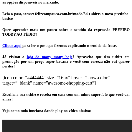
as opções disponíveis no mercado.
Leia o post, acesse: felizcompouco.com.br/moda/34-t-shirts-o-novo-pretinho-
basico
Quer aprender mais um pouco sobre o sentido da expressão PREFIRO
TODDY AO TÉDIO?
Clique aqui
para ler o post que fizemos explicando o sentido da frase.
Já visitou a
loja da mony mony hoje
? Aproveita que têm t-shirt em
promoção por um preço super bacana e você com certeza não vai querer
perder!
[icon color=”#444444″ size=”16px” hover=”show-color”
target=”_blank” name=”awesome-shopping-cart”]
Escolha a sua t-shirt e receba em casa com um mimo super fofo que você vai
amar!
Veja como tudo funciona dando play no vídeo abaixo: