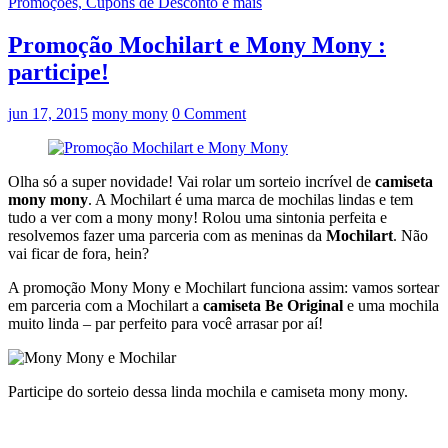
Promoções, Cupons de Desconto e mais
Promoção Mochilart e Mony Mony :
participe!
jun 17, 2015
mony mony
0 Comment
Olha só a super novidade! Vai rolar um sorteio incrível de
camiseta
mony mony
. A Mochilart é uma marca de mochilas lindas e tem
tudo a ver com a mony mony! Rolou uma sintonia perfeita e
resolvemos fazer uma parceria com as meninas da
Mochilart
. Não
vai ficar de fora, hein?
A promoção Mony Mony e Mochilart funciona assim: vamos sortear
em parceria com a Mochilart a
camiseta Be Original
e uma mochila
muito linda – par perfeito para você arrasar por aí!
Participe do sorteio dessa linda mochila e camiseta mony mony.