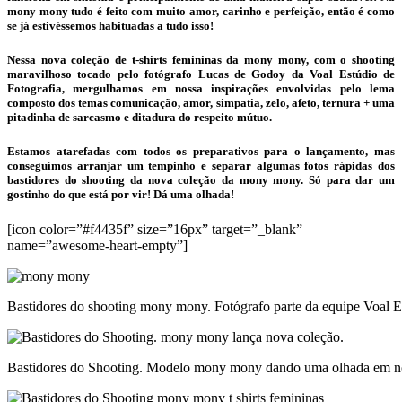
mony mony tudo é feito com muito amor, carinho e perfeição, então é como
se já estivéssemos habituadas a tudo isso!
Nessa nova coleção de t-shirts femininas da mony mony, com o shooting
maravilhoso tocado pelo fotógrafo Lucas de Godoy da Voal Estúdio de
Fotografia, mergulhamos em nossa inspirações envolvidas pelo lema
composto dos temas comunicação, amor, simpatia, zelo, afeto, ternura + uma
pitadinha de sarcasmo e ditadura do respeito mútuo.
Estamos atarefadas com todos os preparativos para o lançamento, mas
conseguímos arranjar um tempinho e separar algumas fotos rápidas dos
bastidores do shooting da nova coleção da mony mony. Só para dar um
gostinho do que está por vir! Dá uma olhada!
[icon color=”#f4435f” size=”16px” target=”_blank”
name=”awesome-heart-empty”]
Bastidores do shooting mony mony. Fotógrafo parte da equipe Voal E
Bastidores do Shooting. Modelo mony mony dando uma olhada em 