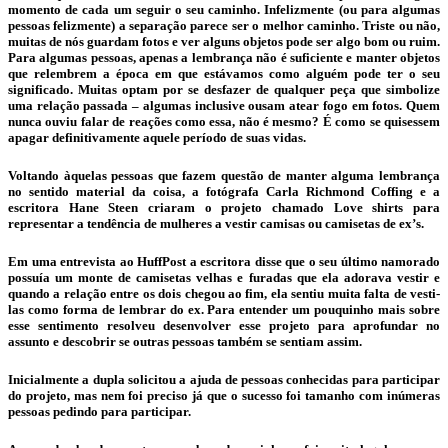
momento de cada um seguir o seu caminho. Infelizmente (ou para algumas
pessoas felizmente) a separação parece ser o melhor caminho. Triste ou não,
muitas de nós guardam fotos e ver alguns objetos pode ser algo bom ou ruim.
Para algumas pessoas, apenas a lembrança não é suficiente e manter objetos
que relembrem a época em que estávamos como alguém pode ter o seu
significado. Muitas optam por se desfazer de qualquer peça que simbolize
uma relação passada – algumas inclusive ousam atear fogo em fotos. Quem
nunca ouviu falar de reações como essa, não é mesmo? É como se quisessem
apagar definitivamente aquele período de suas vidas.
Voltando àquelas pessoas que fazem questão de manter alguma lembrança
no sentido material da coisa, a fotógrafa Carla Richmond Coffing e a
escritora Hane Steen criaram o projeto chamado Love shirts para
representar a tendência de mulheres a vestir camisas ou camisetas de ex’s.
Em uma entrevista ao HuffPost a escritora disse que o seu último namorado
possuía um monte de camisetas velhas e furadas que ela adorava vestir e
quando a relação entre os dois chegou ao fim, ela sentiu muita falta de vesti-
las como forma de lembrar do ex. Para entender um pouquinho mais sobre
esse sentimento resolveu desenvolver esse projeto para aprofundar no
assunto e descobrir se outras pessoas também se sentiam assim.
Inicialmente a dupla solicitou a ajuda de pessoas conhecidas para participar
do projeto, mas nem foi preciso já que o sucesso foi tamanho com inúmeras
pessoas pedindo para participar.