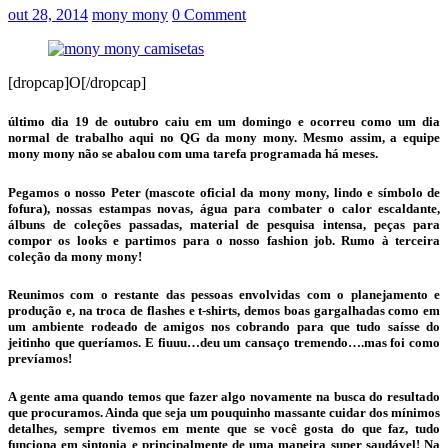
out 28, 2014
mony mony
0 Comment
[dropcap]O[/dropcap]
último dia 19 de outubro caiu em um domingo e ocorreu como um dia
normal de trabalho aqui no QG da mony mony. Mesmo assim, a equipe
mony mony não se abalou com uma tarefa programada há meses.
Pegamos o nosso Peter (mascote oficial da mony mony, lindo e símbolo de
fofura), nossas estampas novas, água para combater o calor escaldante,
álbuns de coleções passadas, material de pesquisa intensa, peças para
compor os looks e partimos para o nosso fashion job. Rumo à terceira
coleção da mony mony!
Reunimos com o restante das pessoas envolvidas com o planejamento e
produção e, na troca de flashes e t-shirts, demos boas gargalhadas como em
um ambiente rodeado de amigos nos cobrando para que tudo saísse do
jeitinho que queríamos. E fiuuu…deu um cansaço tremendo….mas foi como
prevíamos!
A gente ama quando temos que fazer algo novamente na busca do resultado
que procuramos. Ainda que seja um pouquinho massante cuidar dos mínimos
detalhes, sempre tivemos em mente que se você gosta do que faz, tudo
funciona em sintonia e principalmente de uma maneira super saudável! Na