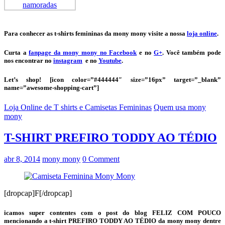
Para conhecer as t-shirts femininas da mony mony visite a nossa
loja online
.
Curta a
fanpage da mony mony no Facebook
e no
G+
. Você também pode
nos encontrar no
instagram
e no
Youtube
.
Let’s shop! [icon color=”#444444″ size=”16px” target=”_blank”
name=”awesome-shopping-cart”]
Loja Online de T shirts e Camisetas Femininas
Quem usa mony
mony
T-SHIRT PREFIRO TODDY AO TÉDIO
abr 8, 2014
mony mony
0 Comment
[dropcap]F[/dropcap]
icamos super contentes com o post do blog FELIZ COM POUCO
mencionando a t-shirt PREFIRO TODDY AO TÉDIO da mony mony dentre