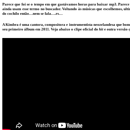
Parece que foi se o tempo em que gastávamos horas para baixar mp3. Parece
ainda usam esse termo no buscador. Voltando às músicas que escolhemos, ult
do cochilo então…nem se fala….rs…
A Kimbra é uma cantora, compositora e instrumentista neozelandesa que bomb
seu primeiro álbum em 2011. Veja abaixo o clipe oficial do
hit
e outra versão 