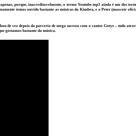
 apenas, porque, inacreditavelmente, o termo Youtube mp3 ainda é um dos term
imamente temos ouvido bastante as músicas da Kimbra, e o Peter (mascote ofic
ou de vez depois da parceria de mega sucesso com o cantor Gotye – tudo atravé
que gostamos bastante da música.