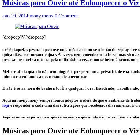
Músicas para Ouvir até Enlouquecer o Viz
ago 19, 2014
mony mony
0 Comment
[dropcap]V[/dropcap]
ocê é daquelas pessoas que ouve uma música como se o botão do replay tivess
quiça dias, sem mesmo enjoar. Às vezes nem entendemos a letra, mas só o ar
precisamos ouvir a música pela milionésima vez, como se inventássemos uma 
Melhor ainda quando não tem ninguém por perto ou a privacidade é tamanha
minuto e a voltamos antes mesmo dela terminar.
E não é só na hora do banho não. É a qualquer hora. Estudando, trabalhando,
Aqui na mony mony sempre fomos adeptos à ideia de que o ambiente de trabal
loja
e responder a cada uma das solicitações que recebemos diariamente. É uma
Veja as músicas para ouvir que separamos e que ainda vão fazer o seu vizinho 
Músicas para Ouvir até Enlouquecer o Viz