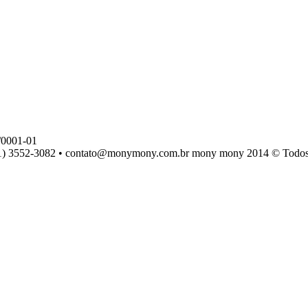
0001-01
) 3552-3082 • contato@monymony.com.br mony mony 2014 © Todos os