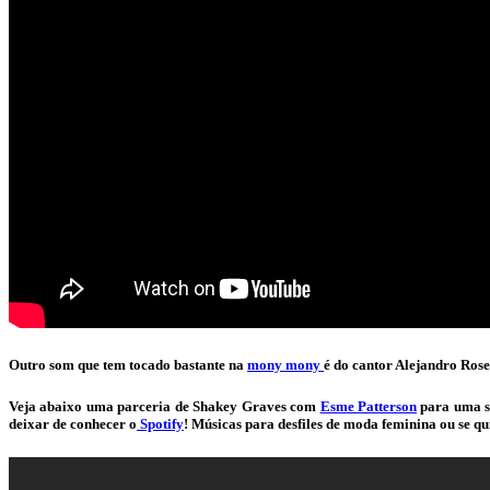
Outro som que tem tocado bastante na
mony mony
é do cantor Alejandro Ros
Veja abaixo uma parceria de Shakey Graves com
Esme Patterson
para uma se
deixar de conhecer o
Spotify
! Músicas para desfiles de moda feminina ou se q