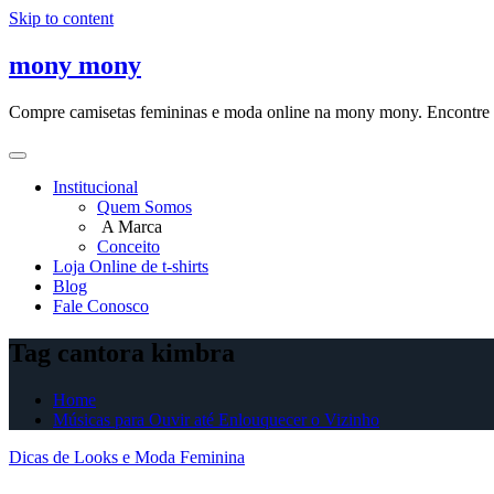
Skip to content
mony mony
Compre camisetas femininas e moda online na mony mony. Encontre as
Institucional
Quem Somos
A Marca
Conceito
Loja Online de t-shirts
Blog
Fale Conosco
Tag cantora kimbra
Home
Músicas para Ouvir até Enlouquecer o Vizinho
Dicas de Looks e Moda Feminina