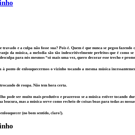
inho
e travado e a culpa não fosse sua? Pois é. Quem é que nunca se pegou fazendo c
ranjo da música, a melodia são tão indescritivelmente perfeitos que é como se
desculpa para nós mesmos “só mais uma vez, quero decorar esse trecho e prome
 à ponto de enlouquecermos o vizinho tocando a mesma música incessantement
 trocando de roupa. Não tem hora certa.
ho pode ser muito mais produtivo e prazeroso se a música estiver tocando du
 loucura, mas a música serve como recheio de coisas boas para todas as nossas
enlouquecer (no bom sentido, claro!).
inho