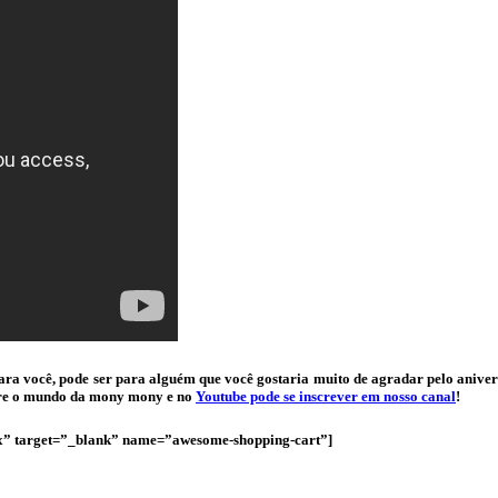
or para você, pode ser para alguém que você gostaria muito de agradar pelo an
bre o mundo da mony mony e no
Youtube pode se inscrever em nosso canal
!
px” target=”_blank” name=”awesome-shopping-cart”]