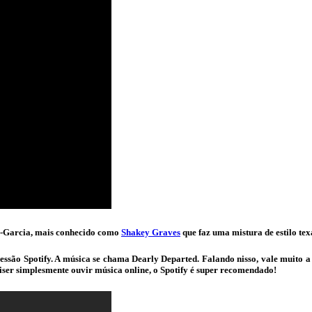
e-Garcia, mais conhecido como
Shakey Graves
que faz uma mistura de estilo te
ssão Spotify. A música se chama Dearly Departed. Falando nisso, vale muito 
uiser simplesmente ouvir música online, o Spotify é super recomendado!