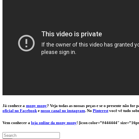
Já conhece a
mony mony
? Veja todas as nossas peças e se o presente não f
oficial no Facebook
e
nosso canal no instagram
. No
Pinterest
você vê tudo so
Vem conhecer a
loja online da mony mony
! [icon color=”#444444″ size=”16