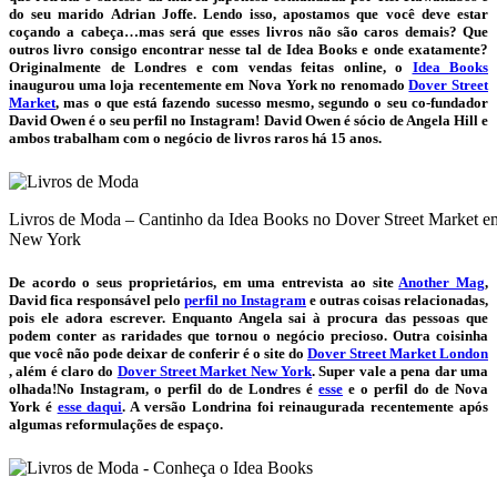
do seu marido Adrian Joffe. Lendo isso, apostamos que você deve estar
coçando a cabeça…mas será que esses livros não são caros demais? Que
outros livro consigo encontrar nesse tal de Idea Books e onde exatamente?
Originalmente de Londres e com vendas feitas online, o
Idea Books
inaugurou uma loja recentemente em Nova York no renomado
Dover Street
Market
, mas o que está fazendo sucesso mesmo, segundo o seu co-fundador
David Owen é o seu perfil no Instagram! David Owen é sócio de Angela Hill e
ambos trabalham com o negócio de livros raros há 15 anos.
Livros de Moda – Cantinho da Idea Books no Dover Street Market
New York
De acordo o seus proprietários, em uma entrevista ao site
Another Mag
,
David fica responsável pelo
perfil no Instagram
e outras coisas relacionadas,
pois ele adora escrever. Enquanto Angela sai à procura das pessoas que
podem conter as raridades que tornou o negócio precioso. Outra coisinha
que você não pode deixar de conferir é o site do
Dover Street Market London
, além é claro do
Dover Street Market New York
. Super vale a pena dar uma
olhada!No Instagram, o perfil do de Londres é
esse
e o perfil do de Nova
York é
esse daqui
. A versão Londrina foi reinaugurada recentemente após
algumas reformulações de espaço.