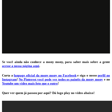
Se você ainda não conhece a mony mony, para saber mais sobre a gente
acesse a nossa página aqui
.
Curta a
fanpage oficial da mony mony no Facebook
e siga o nosso
perfil no
Instagram
!
No Pinterest você pode ver todos os painéis da mony mony
e no
Youtube um vídeo mais foto que o outro
!
Quer ver quem já passou por aqui? Dá logo play no vídeo abaixo!