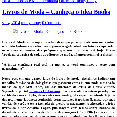
Dicas de Looks e Moda Feminina
Quem usa mony mony
Livros de Moda – Conheça o Idea Books
set 4, 2014
mony mony
0 Comment
Livros de Moda são sempre uma boa desculpa para aprendermos mais sobre
o mundo fashion, recordarmos algumas singularidades artísticas e aprender
os truques e nuances dos prógonos que ouvimos falar até hoje. Diana
Vreeland, a papisa de todas as editoras de moda, afirmou com muita classe:
“A única elegância real está na mente, se você tem isso, o resto vem
naturalmente”
Nesse post em que vamos falar de livros de moda, decidimos indicar um
trabalho fantástico de dois gênios que possuem como cliente nada mais nada
menos do que Kim Jones, um dos diretores de estilo da Louis Vuitton.
Segundo o portal
Business Of Fashion
, o irreverente executivo já adquiriu
raridades com a dupla, dentre elas um catálogo da super respeitada loja de
departamento japonesa conhecida como Laforet Harajuku (famosa por suas
vendas de verão e ter a fachada do prédio constantemente alterada), vários
livros do autor Antonio Lopez, publicações com temas sobre banhos da
década de 70 e uma cópia de Comme des Garçons (1975-1982) – um volume
que retrata o sucesso da marca japonesa comandada por Rei Kawakubos e