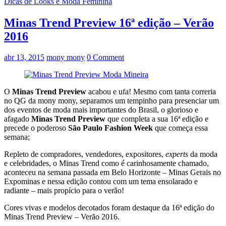
Dicas de Looks e Moda Feminina
Minas Trend Preview 16ª edição – Verão
2016
abr 13, 2015
mony mony
0 Comment
O
Minas Trend Preview
acabou e ufa! Mesmo com tanta correria
no QG da mony mony, separamos um tempinho para presenciar um
dos eventos de moda mais importantes do Brasil, o glorioso e
afagado
Minas Trend Preview
que completa a sua 16ª edição e
precede o poderoso
São Paulo Fashion Week
que começa essa
semana;
Repleto de compradores, vendedores, expositores,
experts
da moda
e celebridades, o Minas Trend como é carinhosamente chamado,
aconteceu na semana passada em Belo Horizonte – Minas Gerais no
Expominas e nessa edição contou com um tema ensolarado e
radiante – mais propício para o verão!
Cores vivas e modelos decotados foram destaque da 16ª edição do
Minas Trend Preview – Verão 2016.