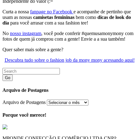
Independente do valor (:=
Curta a nossa
fanpage no Facebook
e acompanhe de pertinho que
usam as nossas
camisetas femininas
bem como
dicas de look do
dia
para você arrasar com a sua fashion tee!
No
nosso instagram
, você pode conferir #quemusamonymony com
fotos de quem já comprou com a gente! Envie a a sua também!
Quer saber mais sobre a gente?
Descubra tudo sobre o fashion job da mony mony acessando aqui!
Go
Arquivo de Postagens
Arquivo de Postagens
Porque você merece!
MPONDE CONFECÇÃO E COMÉRCIO LTDA CNPJ: