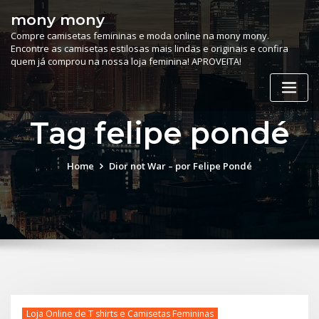
Skip
mony mony
to
Compre camisetas femininas e moda online na mony mony.
content
Encontre as camisetas estilosas mais lindas e originais e confira
quem já comprou na nossa loja feminina! APROVEITA!
Tag felipe pondé
Home
Dior not War – por Felipe Pondé
Loja Online de T shirts e Camisetas Femininas