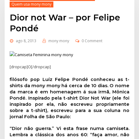
Quem usa mony mony
Dior not War – por Felipe
Pondé
ago 8, 2013
mony mony
0 Comment
[dropcap]O[/dropcap]
filósofo pop Luíz Felipe Pondé conheceu as t-
shirts da mony mony há cerca de 10 dias. O nome
da marca é em homenagem á sua irmã, Mônica
Pondé. Inspirado pela t-shirt Dior Not War (ele foi
inspirado por ela, não escreveu propriamente
sobre a t-shirt), escreveu para a sua coluna no
jornal Folha de São Paulo:
“Dior não guerra.” Vi esta frase numa camiseta.
Lembra a clássica dos anos 60: “faça amor, não