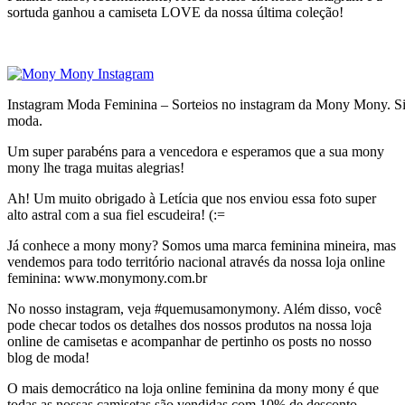
sortuda ganhou a camiseta LOVE da nossa última coleção!
Instagram Moda Feminina – Sorteios no instagram da Mony Mony. Si
moda.
Um super parabéns para a vencedora e esperamos que a sua mony
mony lhe traga muitas alegrias!
Ah! Um muito obrigado à Letícia que nos enviou essa foto super
alto astral com a sua fiel escudeira! (:=
Já conhece a mony mony? Somos uma marca feminina mineira, mas
vendemos para todo território nacional através da nossa loja online
feminina: www.monymony.com.br
No nosso instagram, veja #quemusamonymony. Além disso, você
pode checar todos os detalhes dos nossos produtos na nossa loja
online de camisetas e acompanhar de pertinho os posts no nosso
blog de moda!
O mais democrático na loja online feminina da mony mony é que
todas as nossas camisetas são vendidas com 10% de desconto.