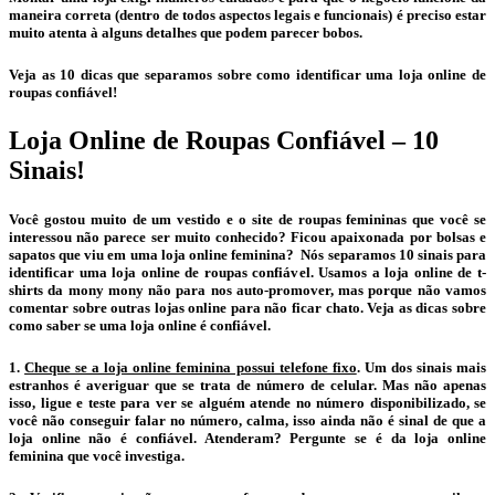
maneira correta (dentro de todos aspectos legais e funcionais) é preciso estar
muito atenta à alguns detalhes que podem parecer bobos.
Veja as 10 dicas que separamos sobre como identificar uma loja online de
roupas confiável!
Loja Online de Roupas Confiável – 10
Sinais!
Você gostou muito de um vestido e o site de roupas femininas que você se
interessou não parece ser muito conhecido? Ficou apaixonada por bolsas e
sapatos que viu em uma loja online feminina? Nós separamos 10 sinais para
identificar uma loja online de roupas confiável. Usamos a loja online de t-
shirts da mony mony não para nos auto-promover, mas porque não vamos
comentar sobre outras lojas online para não ficar chato. Veja as dicas sobre
como saber se uma loja online é confiável.
1.
Cheque se a loja online feminina possui telefone fixo
. Um dos sinais mais
estranhos é averiguar que se trata de número de celular. Mas não apenas
isso, ligue e teste para ver se alguém atende no número disponibilizado, se
você não conseguir falar no número, calma, isso ainda não é sinal de que a
loja online não é confiável. Atenderam? Pergunte se é da loja online
feminina que você investiga.