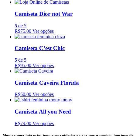
Camiseta Dior not War
5
de 5
R$75.00
Ver opções
Camiseta C’est Chic
5
de 5
R$95.00
Ver opções
Camiseta Caveira Florida
R$50.00
Ver opções
Camiseta All you Need
R$79.00
Ver opções
Montar uma loja exigi inúmeros cuidados e para que o negócio funcione da