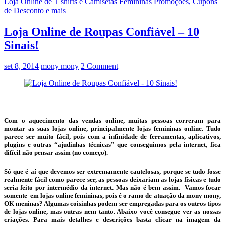
Loja Online de T shirts e Camisetas Femininas
Promoções, Cupons
de Desconto e mais
Loja Online de Roupas Confiável – 10
Sinais!
set 8, 2014
mony mony
2 Comment
Com o aquecimento das vendas online, muitas pessoas correram para
montar as suas lojas online, principalmente lojas femininas online. Tudo
parece ser muito fácil, pois com a infinidade de ferramentas, aplicativos,
plugins e outras “ajudinhas técnicas” que conseguimos pela internet, fica
difícil não pensar assim (no começo).
Só que é aí que devemos ser extremamente cautelosas, porque se tudo fosse
realmente fácil como parece ser, as pessoas deixariam as lojas físicas e tudo
seria feito por intermédio da internet. Mas não é bem assim. Vamos focar
somente em lojas online femininas, pois é o ramo de atuação da mony mony,
OK meninas? Algumas coisinhas podem ser empregadas para os outros tipos
de lojas online, mas outras nem tanto. Abaixo você consegue ver as nossas
criações. Para mais detalhes e descrições basta clicar na imagem da