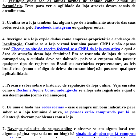
2.
Verifique quais são as outras formas de contato como e-mail ou
formulário
. Teste para ver a agilidade da loja através desses canais de
atendimento.
3.
Confira se a loja também faz algum tipo de atendimento através das suas
redes sociais,
pelo
Facebook
,
instagram
ou qualquer outra.
4.
Averigue se a loja expõe dados como empresa-proprietária e endereço de
localização.
Confira se a loja virtual feminina possui CNPJ e não apenas
isso!
Cheque no site da receita federal se o CNPJ da loja está ativo
e qual a
área de atuação dessa loja feminina! Em se tratando de lojas de roupas
estrangeiras, o cuidado deve ser dobrado, pois se a empresa não possuir
qualquer tipo de registro no Brasil ou escritórios representantes, as leis
brasileiras (como o código de defesa do consumidor) não possuem qualquer
aplicabilidade.
5.
Procure saber sobre o histórico de reputação da loja online.
Veja em sites
como o
Reclame Aqui
e
Consumidor.gov.br
se a loja está registrada e qual o
seu desempenho (como reclamações).
6.
Dê uma olhada nas
redes sociais
–
esse é sempre um bom indicativo para
saber se a loja feminina é ativa,
se pessoas estão comprando por lá
, se
clientes já tiveram problemas com a loja.
7.
Navegue pelo site de roupas online
e observe se em algum local (em
alguma página separada ou no blog) há
sinais de alguém que já comprou