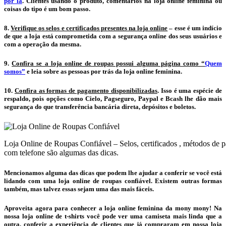
por lá
. Clientes usando o produto, comentários na loja online feminina ou
coisas do tipo é um bom passo.
8.
Verifique os selos e certificados presentes na loja online
– esse é um indício
de que a loja está comprometida com a segurança online dos seus usuários e
com a operação da mesma.
9.
Confira se a loja online de roupas possui alguma página como “
Quem
somos”
e leia sobre as pessoas por trás da loja online feminina.
10.
Confira as formas de pagamento disponibilizadas
. Isso é uma espécie de
respaldo, pois opções como Cielo, Pagseguro, Paypal e Bcash lhe dão mais
segurança do que transferência bancária direta, depósitos e boletos.
Loja Online de Roupas Confiável – Selos, certificados , métodos de 
com telefone são algumas das dicas.
Mencionamos alguma das dicas que podem lhe ajudar a conferir se você está
lidando com uma loja online de roupas confiável. Existem outras formas
também, mas talvez essas sejam uma das mais fáceis.
Aproveita agora para conhecer a loja online feminina da mony mony! Na
nossa loja online de t-shirts você pode ver uma camiseta mais linda que a
outra, conferir a experiência de clientes que já compraram em nossa loja