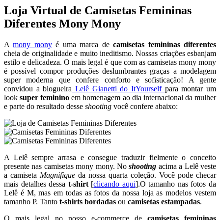
Loja Virtual de Camisetas Femininas
Diferentes Mony Mony
A
mony mony
é uma marca de
camisetas femininas diferentes
cheia de originalidade e muito ineditismo. Nossas criações esbanjam
estilo e delicadeza. O mais legal é que com as camisetas mony mony
é possível compor produções deslumbrantes graças a modelagem
super moderna que confere conforto e sofisticação! A gente
convidou a blogueira
Lelê Gianetti do ItYourself
para montar um
look
super feminino
em homenagem ao dia internacional da mulher
e parte do resultado desse
shooting
você confere abaixo:
A Lelê sempre arrasa e consegue traduzir fielmente o conceito
presente nas camisetas mony mony. No
shooting
acima a Lelê veste
a camiseta
Magnifique
da nossa quarta coleção. Você pode checar
mais detalhes dessa
t-shirt
[
clicando aqui
].O tamanho nas fotos da
Lelê é M, mas em todas as fotos da nossa loja as modelos vestem
tamanho P. Tanto
t-shirts bordadas
ou
camisetas estampadas
.
O mais legal no nosso e-commerce de
camisetas femininas