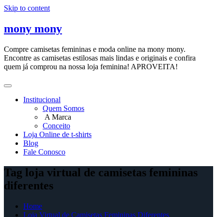
Skip to content
mony mony
Compre camisetas femininas e moda online na mony mony.
Encontre as camisetas estilosas mais lindas e originais e confira
quem já comprou na nossa loja feminina! APROVEITA!
Institucional
Quem Somos
A Marca
Conceito
Loja Online de t-shirts
Blog
Fale Conosco
Tag loja virtual de camisetas femininas
diferentes
Home
Loja Virtual de Camisetas Femininas Diferentes