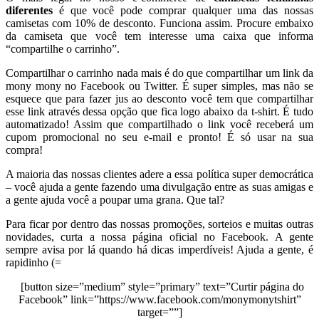
diferentes
é que você pode comprar qualquer uma das nossas
camisetas com 10% de desconto. Funciona assim. Procure embaixo
da camiseta que você tem interesse uma caixa que informa
“compartilhe o carrinho”.
Compartilhar o carrinho nada mais é do que compartilhar um link da
mony mony no Facebook ou Twitter. É super simples, mas não se
esquece que para fazer jus ao desconto você tem que compartilhar
esse link através dessa opção que fica logo abaixo da t-shirt. É tudo
automatizado! Assim que compartilhado o link você receberá um
cupom promocional no seu e-mail e pronto! É só usar na sua
compra!
A maioria das nossas clientes adere a essa política super democrática
– você ajuda a gente fazendo uma divulgação entre as suas amigas e
a gente ajuda você a poupar uma grana. Que tal?
Para ficar por dentro das nossas promoções, sorteios e muitas outras
novidades, curta a nossa página oficial no Facebook. A gente
sempre avisa por lá quando há dicas imperdíveis! Ajuda a gente, é
rapidinho (=
[button size=”medium” style=”primary” text=”Curtir página do
Facebook” link=”https://www.facebook.com/monymonytshirt”
target=””]