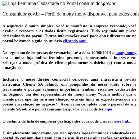
Consumidor.gov.br – Perfil da mony mony disponível para todos con
A sequência é muito simples: você se manifesta, a empresa responde, você
avalia a resposta e os dados ficam registrados. Tudo seguindo um prazo
determinado no portal. Outras informações você pode obter diretamente no
portal baixando o guia do usuário
clicando aqui
.
No segmento de empresas de vestuário, até a data 19/08/2014 a
mony mony
era a única loja online feminina presente, demostrando o interesse em
reforçar a nossa prática de cliente plenamente satisfeita (o) com a nossa
atuação. (:=
Inclusive, o nosso diretor comercial concedeu uma entrevista à revista
eletrônica Cliente SA falando um pouquinho da nossa visão sobre a
ferramenta e porque achamos importante também estarmos cadastrados
lá. Segundo um dos representantes da mony mony “quem melhor que o
cliente para apontar se a sua atuação está em linha às expectativas que ele
possui em relação ao negócio?” A conversa completa com o pessoal do site
Cliente SA sobre o portal consumidor.gov.br você pode ler
aqui
.
O restante da lista de empresas participantes você pode checar
nesse link
.
É simplesmente importante que não apenas lojas femininas cadastradas no
portal do consumidor sigam com os seus deveres e obrigações prescritos na