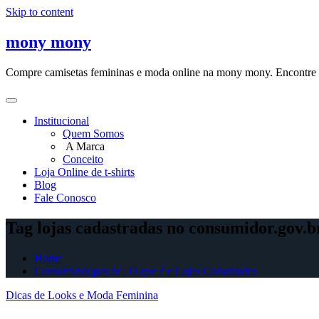
Skip to content
mony mony
Compre camisetas femininas e moda online na mony mony. Encontre as
Institucional
Quem Somos
A Marca
Conceito
Loja Online de t-shirts
Blog
Fale Conosco
Tag lojas cadastradas no consumidor.gov.b
Home
Consumidor.gov.br : O que é e Lojas Cadastradas
Dicas de Looks e Moda Feminina