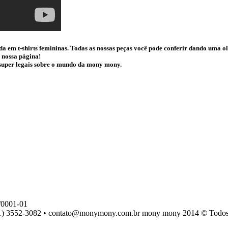
da em t-shirts femininas. Todas as nossas peças você pode conferir dando uma 
 nossa página!
s super legais sobre o mundo da mony mony.
0001-01
) 3552-3082 • contato@monymony.com.br mony mony 2014 © Todos os