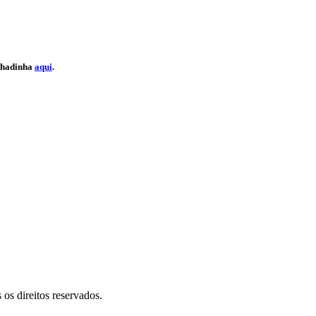
olhadinha
aqui
.
 direitos reservados.