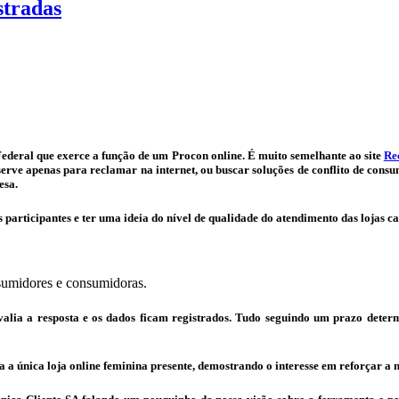
stradas
ederal que exerce a função de um Procon online. É muito semelhante ao site
Re
rve apenas para reclamar na internet, ou buscar soluções de conflito de consu
esa.
s participantes e ter uma ideia do nível de qualidade do atendimento das lojas 
sumidores e consumidoras.
avalia a resposta e os dados ficam registrados. Tudo seguindo um prazo deter
a a única loja online feminina presente, demostrando o interesse em reforçar a no