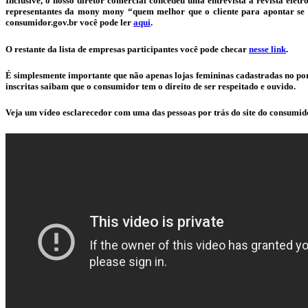
Inclusive, o nosso diretor comercial concedeu uma entrevista à revista el
representantes da mony mony “quem melhor que o cliente para apontar se a 
consumidor.gov.br você pode ler
aqui
.
O restante da lista de empresas participantes você pode checar
nesse link
.
É simplesmente importante que não apenas lojas femininas cadastradas no port
inscritas saibam que o consumidor tem o direito de ser respeitado e ouvido.
Veja um vídeo esclarecedor com uma das pessoas por trás do site do consumid