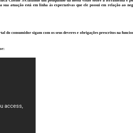
etrônica Cliente SA falando um pouquinho da nossa visão sobre a ferramenta 
sua atuação está em linha às expectativas que ele possui em relação ao neg
al do consumidor sigam com os seus deveres e obrigações prescritos na funciona
or: