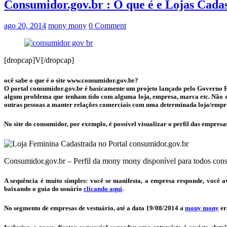
Consumidor.gov.br : O que é e Lojas Cada
ago 20, 2014
mony mony
0 Comment
[dropcap]V[/dropcap]
ocê sabe o que é o site www.consumidor.gov.br?
O portal consumidor.gov.br é basicamente um projeto lançado pelo Governo F
algum problema que tenham tido com alguma loja, empresa, marca etc. Não se
outras pessoas a manter relações comerciais com uma determinada loja/empr
No site do consumidor, por exemplo, é possível visualizar o perfil das empresa
Consumidor.gov.br – Perfil da mony mony disponível para todos con
A sequência é muito simples: você se manifesta, a empresa responde, você 
baixando o guia do usuário
clicando aqui
.
No segmento de empresas de vestuário, até a data 19/08/2014 a
mony mony
er