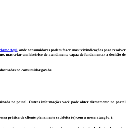
clame Aqui
, onde consumidores podem fazer suas reivindicações para resolver
mo, mas criar um histórico de atendimento capaz de fundamentar a decisão de
cadastradas no consumidor.gov.br.
minado no portal. Outras informações você pode obter diretamente no portal
ssa prática de cliente plenamente satisfeita (o) com a nossa atuação. (:=