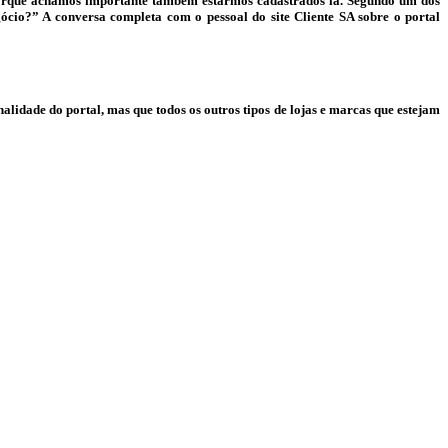
e porque achamos importante também estarmos cadastrados lá. Segundo um dos
ócio?” A conversa completa com o pessoal do site Cliente SA sobre o portal
lidade do portal, mas que todos os outros tipos de lojas e marcas que estejam