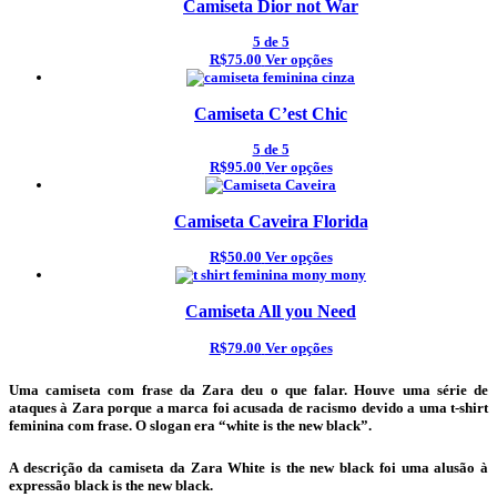
Camiseta Dior not War
5
de 5
R$75.00
Ver opções
Camiseta C’est Chic
5
de 5
R$95.00
Ver opções
Camiseta Caveira Florida
R$50.00
Ver opções
Camiseta All you Need
R$79.00
Ver opções
Uma
camiseta com frase da Zara
deu o que falar. Houve uma série de
ataques à Zara porque a marca foi acusada de racismo devido a uma
t-shirt
feminina com frase
. O slogan era “white is the new black”.
A descrição da
camiseta da Zara
White is the new black
foi uma alusão à
expressão black is the new black.