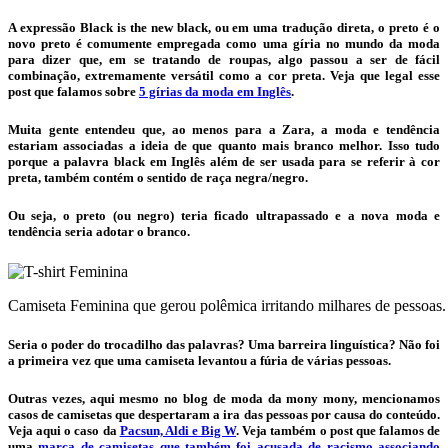
A expressão Black is the new black, ou em uma tradução direta, o preto é o
novo preto é comumente empregada como uma
gíria no mundo da moda
para dizer que, em se tratando de
roupas
, algo passou a ser de fácil
combinação, extremamente versátil como a cor preta. Veja que legal esse
post que falamos sobre
5 gírias da moda em Inglês
.
Muita gente entendeu que, ao menos para a Zara, a
moda e tendência
estariam associadas a ideia de que quanto mais branco melhor. Isso tudo
porque a palavra black em Inglês além de ser usada para se referir à cor
preta, também contém o sentido de raça negra/negro.
Ou seja, o preto (ou negro) teria ficado ultrapassado e a
nova moda e
tendência
seria adotar o branco.
Camiseta Feminina que gerou polêmica irritando milhares de pessoas.
Seria o poder do trocadilho das palavras? Uma barreira linguística? Não foi
a primeira vez que uma
camiseta
levantou a fúria de várias pessoas.
Outras vezes, aqui mesmo no blog de moda da mony mony, mencionamos
casos de camisetas que despertaram a ira das pessoas por causa do conteúdo.
Veja aqui o caso da
Pacsun, Aldi e Big W
. Veja também o post que falamos de
uma
marca de camisetas que também foi acusada de racismo associando