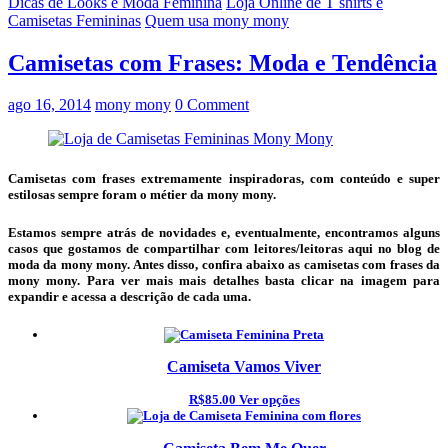
Dicas de Looks e Moda Feminina
Loja Online de T shirts e
Camisetas Femininas
Quem usa mony mony
Camisetas com Frases: Moda e Tendência
ago 16, 2014
mony mony
0 Comment
Camisetas com frases
extremamente inspiradoras, com conteúdo e super
estilosas sempre foram o métier da mony mony.
Estamos sempre atrás de novidades e, eventualmente, encontramos alguns
casos que gostamos de compartilhar com leitores/leitoras aqui no
blog de
moda
da mony mony. Antes disso, confira abaixo as camisetas com frases da
mony mony. Para ver mais mais detalhes basta clicar na imagem para
expandir e acessa a descrição de cada uma.
Camiseta Vamos Viver
R$85.00
Ver opções