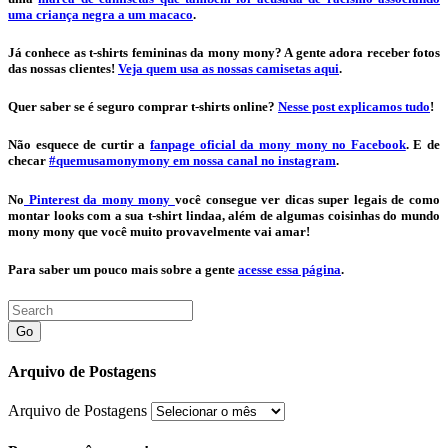
uma criança negra a um macaco
.
Já conhece as t-shirts femininas da mony mony? A gente adora receber fotos
das nossas clientes!
Veja quem usa as nossas camisetas aqui
.
Quer saber se é seguro comprar t-shirts online?
Nesse post explicamos tudo
!
Não esquece de curtir a
fanpage oficial da mony mony no Facebook
. E de
checar
#quemusamonymony em nossa canal no instagram
.
No
Pinterest da mony mony
você consegue ver dicas super legais de como
montar looks com a sua t-shirt lindaa, além de algumas coisinhas do mundo
mony mony que você muito provavelmente vai amar!
Para saber um pouco mais sobre a gente
acesse essa página
.
Go
Arquivo de Postagens
Arquivo de Postagens