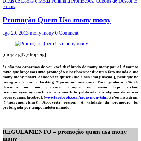
Dicas de Looks e Moda Feminina
Promoções, Cupons de Desconto
e mais
Promoção Quem Usa mony mony
ago 29, 2013
mony mony
0 Comment
[dropcap]N[/dropcap]
ós não nos cansamos de ver você desfilando de mony mony por aí. Amamos
tanto que lançamos uma promoção super bacana: tire uma foto usando a sua
mony mony t-shirt, aonde você quiser (use a sua imaginação!), publique no
instagram e use a hashtag
#quemusamonymony
. Você ganhará
7% de
desconto
na sua próxima compra na nossa loja virtual
(www.monymony.com.br) e terá sua foto publicada em alguma de nossas
redes sociais, facebook (
www.facebook.com/monymonytshirt
) e/ou instagram
(@monymonytshirt)! Aproveita pessoal! A validade da promoção foi
prolongada por tempo indeterminado!
REGULAMENTO – promoção quem usa mony
mony