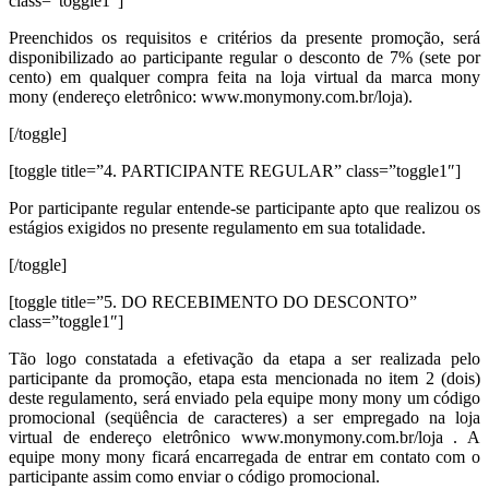
class=”toggle1″]
Preenchidos os requisitos e critérios da presente promoção, será
disponibilizado ao participante regular o desconto de 7% (sete por
cento) em qualquer compra feita na loja virtual da marca mony
mony (endereço eletrônico: www.monymony.com.br/loja).
[/toggle]
[toggle title=”4. PARTICIPANTE REGULAR” class=”toggle1″]
Por participante regular entende-se participante apto que realizou os
estágios exigidos no presente regulamento em sua totalidade.
[/toggle]
[toggle title=”5. DO RECEBIMENTO DO DESCONTO”
class=”toggle1″]
Tão logo constatada a efetivação da etapa a ser realizada pelo
participante da promoção, etapa esta mencionada no item 2 (dois)
deste regulamento, será enviado pela equipe mony mony um código
promocional (seqüência de caracteres) a ser empregado na loja
virtual de endereço eletrônico www.monymony.com.br/loja . A
equipe mony mony ficará encarregada de entrar em contato com o
participante assim como enviar o código promocional.