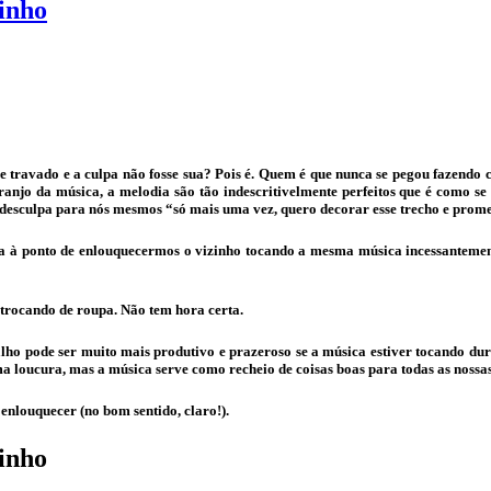
inho
e travado e a culpa não fosse sua? Pois é. Quem é que nunca se pegou fazendo c
ranjo da música, a melodia são tão indescritivelmente perfeitos que é como se
desculpa para nós mesmos “só mais uma vez, quero decorar esse trecho e prome
 à ponto de enlouquecermos o vizinho tocando a mesma música incessantement
 trocando de roupa. Não tem hora certa.
ho pode ser muito mais produtivo e prazeroso se a música estiver tocando du
 loucura, mas a música serve como recheio de coisas boas para todas as nossas
enlouquecer (no bom sentido, claro!).
inho