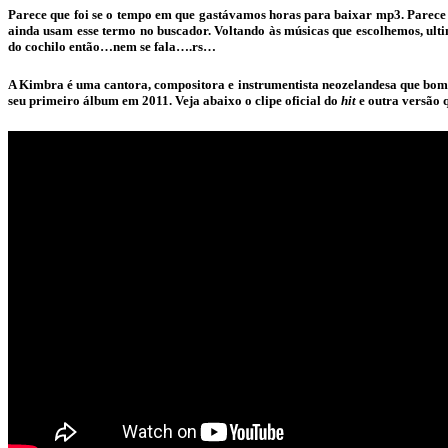
Parece que foi se o tempo em que gastávamos horas para baixar mp3. Parece
ainda usam esse termo no buscador. Voltando às músicas que escolhemos, ult
do cochilo então…nem se fala….rs…
A Kimbra é uma cantora, compositora e instrumentista neozelandesa que bomb
seu primeiro álbum em 2011. Veja abaixo o clipe oficial do
hit
e outra versão 