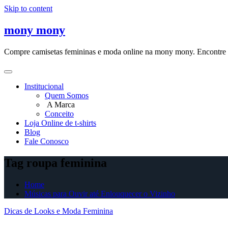
Skip to content
mony mony
Compre camisetas femininas e moda online na mony mony. Encontre as
Institucional
Quem Somos
A Marca
Conceito
Loja Online de t-shirts
Blog
Fale Conosco
Tag roupa feminina
Home
Músicas para Ouvir até Enlouquecer o Vizinho
Dicas de Looks e Moda Feminina