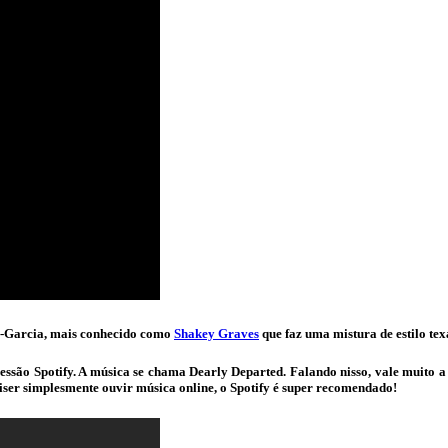
e-Garcia, mais conhecido como
Shakey Graves
que faz uma mistura de estilo te
ssão Spotify. A música se chama Dearly Departed. Falando nisso, vale muito 
uiser simplesmente ouvir música online, o Spotify é super recomendado!