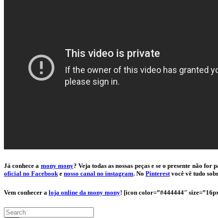
Já conhece a
mony mony
? Veja todas as nossas peças e se o presente não f
oficial no Facebook
e
nosso canal no instagram
. No
Pinterest
você vê tudo so
Vem conhecer a
loja online da mony mony
! [icon color=”#444444″ size=”16