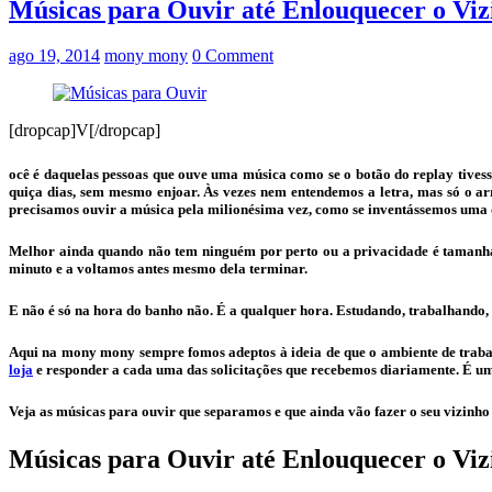
Músicas para Ouvir até Enlouquecer o Viz
ago 19, 2014
mony mony
0 Comment
[dropcap]V[/dropcap]
ocê é daquelas pessoas que ouve uma música como se o botão do replay tivess
quiça dias, sem mesmo enjoar. Às vezes nem entendemos a letra, mas só o ar
precisamos ouvir a música pela milionésima vez, como se inventássemos uma 
Melhor ainda quando não tem ninguém por perto ou a privacidade é tamanha
minuto e a voltamos antes mesmo dela terminar.
E não é só na hora do banho não. É a qualquer hora. Estudando, trabalhando,
Aqui na mony mony sempre fomos adeptos à ideia de que o ambiente de trabal
loja
e responder a cada uma das solicitações que recebemos diariamente. É uma
Veja as músicas para ouvir que separamos e que ainda vão fazer o seu vizinho 
Músicas para Ouvir até Enlouquecer o Viz