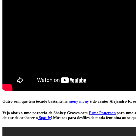
Outro som que tem tocado bastante na
mony mony
é do cantor Alejandro Ros
Veja abaixo uma parceria de Shakey Graves com
Esme Patterson
para uma se
deixar de conhecer o
Spotify
! Músicas para desfiles de moda feminina ou se q