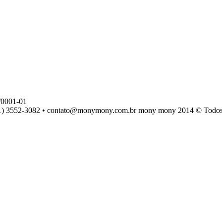
0001-01
) 3552-3082 • contato@monymony.com.br mony mony 2014 © Todos os