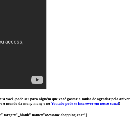
or para você, pode ser para alguém que você gostaria muito de agradar pelo an
bre o mundo da mony mony e no
Youtube pode se inscrever em nosso canal
!
px” target=”_blank” name=”awesome-shopping-cart”]