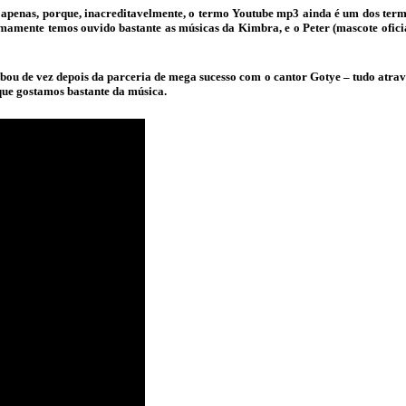
 apenas, porque, inacreditavelmente, o termo Youtube mp3 ainda é um dos term
imamente temos ouvido bastante as músicas da Kimbra, e o Peter (mascote ofic
ou de vez depois da parceria de mega sucesso com o cantor Gotye – tudo atravé
que gostamos bastante da música.