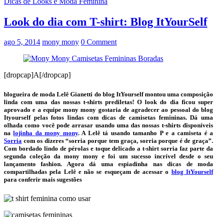
Dicas de Looks e Moda Feminina
Look do dia com T-shirt: Blog ItYourSelf
ago 5, 2014
mony mony
0 Comment
[dropcap]A[/dropcap]
blogueira de moda Lelê Gianetti do blog ItYourself montou uma composição
linda com uma das nossas t-shirts prediletas! O look do dia ficou super
aprovado e a equipe mony mony gostaria de agradecer ao pessoal do blog
Ityourself pelas fotos lindas com dicas de camisetas femininas. Dá uma
olhada como você pode arrasar usando uma das nossas t-shirts disponíveis
na
lojinha da mony mony
. A Lelê tá usando tamanho P e a camiseta é a
Sorria
com os dizeres “sorria porque tem graça, sorria porque é de graça”.
Com bordado lindo de pérolas e toque delicado a t-shirt sorria faz parte da
segunda coleção da mony mony e foi um sucesso incrível desde o seu
lançamento fashion. Agora dá uma espiadinha nas dicas de moda
compartilhadas pela Lelê e não se esqueçam de acessar o
blog ItYourself
para conferir mais sugestões