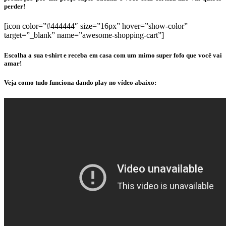
perder!
[icon color=”#444444″ size=”16px” hover=”show-color”
target=”_blank” name=”awesome-shopping-cart”]
Escolha a sua t-shirt e receba em casa com um mimo super fofo que você vai
amar!
Veja como tudo funciona dando play no vídeo abaixo: