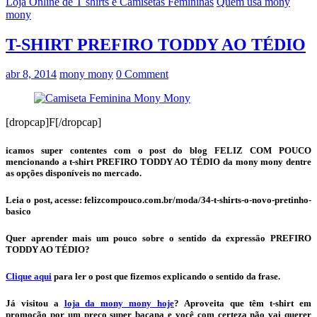
Loja Online de T shirts e Camisetas Femininas
Quem usa mony
mony
T-SHIRT PREFIRO TODDY AO TÉDIO
abr 8, 2014
mony mony
0 Comment
[dropcap]F[/dropcap]
icamos super contentes com o post do blog FELIZ COM POUCO
mencionando a t-shirt PREFIRO TODDY AO TÉDIO da mony mony dentre
as opções disponíveis no mercado.
Leia o post, acesse: felizcompouco.com.br/moda/34-t-shirts-o-novo-pretinho-
basico
Quer aprender mais um pouco sobre o sentido da expressão PREFIRO
TODDY AO TÉDIO?
Clique aqui
para ler o post que fizemos explicando o sentido da frase.
Já visitou a
loja da mony mony hoje
? Aproveita que têm t-shirt em
promoção por um preço super bacana e você com certeza não vai querer