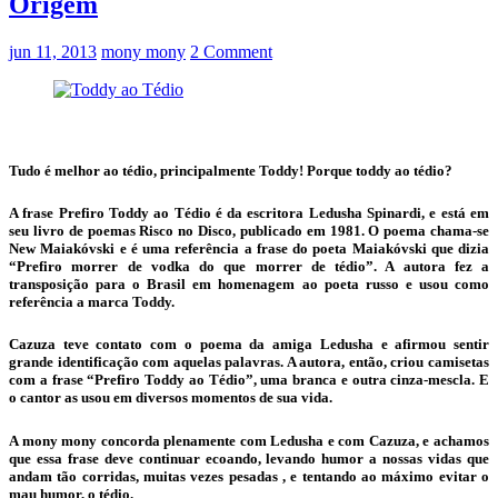
Origem
jun 11, 2013
mony mony
2 Comment
Tudo é melhor ao tédio, principalmente Toddy! Porque toddy ao tédio?
A frase Prefiro Toddy ao Tédio é da escritora Ledusha Spinardi, e está em
seu livro de poemas Risco no Disco, publicado em 1981. O poema chama-se
New Maiakóvski e é uma referência a frase do poeta Maiakóvski que dizia
“Prefiro morrer de vodka do que morrer de tédio”. A autora fez a
transposição para o Brasil em homenagem ao poeta russo e usou como
referência a marca Toddy.
Cazuza teve contato com o poema da amiga Ledusha e afirmou sentir
grande identificação com aquelas palavras. A autora, então, criou camisetas
com a frase “Prefiro Toddy ao Tédio”, uma branca e outra cinza-mescla. E
o cantor as usou em diversos momentos de sua vida.
A mony mony concorda plenamente com Ledusha e com Cazuza, e achamos
que essa frase deve continuar ecoando, levando humor a nossas vidas que
andam tão corridas, muitas vezes pesadas , e tentando ao máximo evitar o
mau humor, o tédio.