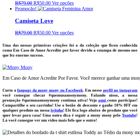
R$79.00
R$50.00
Ver opções
Promoção!
Camiseta Love
R$79.00
R$50.00
Ver opções
Uma das nossas primeiras criações foi a da coleção que ficou conhecida
como Em Caso de Amor Acredite por favor devido a estampa de mesmo noe
que fez enorme sucesso.
Em Caso de Amor Acredite Por Favor. Você merece ganhar uma mo
Curta a
fanpage da mony mony no Facebook
. Em nosso
perfil no instagram
você consegue checar #quemusamonymony. Falando nisso, a nossa
promoção #quemusamonymony continua ativa! Veja
aqui
como participar!
Compartilhe o seu carrinho! Use o botão de desconto e ganhe 10% 0FF em
qualquer produto na nossa
lojinha
! Ele fica logo abaixo do produto que você
quer levar para casa! Uma outra dica é seguir a mony mony pelo
Youtube
!
Lá você consegue ver um vídeo mais fofo que o outro!