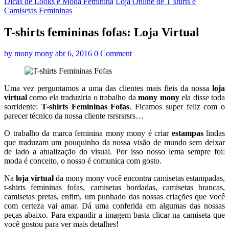
Dicas de Looks e Moda Feminina
Loja Online de T shirts e
Camisetas Femininas
T-shirts femininas fofas: Loja Virtual
by
mony mony
abr 6, 2016
0 Comment
Uma vez perguntamos a uma das clientes mais fieis da nossa
loja
virtual
como ela traduziria o trabalho da
mony mony
ela disse toda
sorridente:
T-shirts Femininas Fofas
. Ficamos super feliz com o
parecer técnico da nossa cliente rsrsrsrsrs…
O trabalho da marca feminina mony mony é criar
estampas
lindas
que traduzam um pouquinho da nossa visão de mundo sem deixar
de lado a atualização do visual. Por isso nosso lema sempre foi:
moda é conceito, o nosso é comunica com gosto.
Na
loja virtual
da mony mony você encontra camisetas estampadas,
t-shirts femininas fofas, camisetas bordadas, camisetas brancas,
camisetas pretas, enfim, um punhado das nossas criações que você
com certeza vai amar. Dá uma conferida em algumas das nossas
peças abaixo. Para expandir a imagem basta clicar na camiseta que
você gostou para ver mais detalhes!