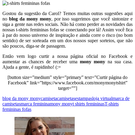
Gostou da sugestão da Carol? Temos muitas outras sugestões aqui
no
blog da mony mony
, por isso sugerimos que você sintonize e
siga a gente nas redes sociais. Não há como perder as novidades das
nossas t-shirts femininas fofas se conectando por lá! Assim você fica
à par do nosso universo de inspiração e ainda corre o risco (no bom
sentido) de ser sorteada em um dos nossos super sorteios, que não
são poucos, diga-se de passagem.
Então vem logo curtir a nossa página oficial no Facebook e
aumentar as chances de receber uma
mony mony
na sua casa.
Ajuda a gente, é rapidinho! (:=
[button size=”medium” style=”primary” text=”Curtir página do
Facebook” link=”https://www.facebook.com/monymonytshirt”
target=””]
blog da mony mony
camiseta
camisetas
estampas
loja virtual
marca de
camisetas
marca feminina
mony mony
t shirts femininas
T-shirts
femininas fofas