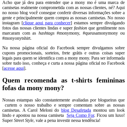
Acho que já deu para entender que a mony mo é uma marca de
camisetas realmente comprometida com as nossas clientes, né? Aqui
no nosso blog você consegue conferir diversas informações sobre a
gente e principalmente quem compra as nossas camisetas. No nosso
instagram [
clique aqui para conhecer
] estamos sempre divulgando
fotos das nossas clientes lindas e super
fashion
que gentilmente nos
marcaram com as
hashtags
#monymony, #queusamonymony ou
#monyonytshirt.
Na nossa página oficial do Facebook sempre divulgamos sobre
cupons promocionais, sorteios, frete grátis e outras coisas super
legais para quem se identifica com a mony mony. Para ser informada
sobre tudo isso, conheça e curta a nossa página oficial no Facebook
[
acesse aqui
].
Quem recomenda as t-shirts femininas
fofas da mony mony?
Nossas estampas são constantemente avaliadas por blogueiras que
curtem o nosso trabalho e sempre comentam sobre as nossas
camisetas. A Carol Meloni do
blog Desafetada
montou um look
lindo e apostou na nossa camiseta
Seja Como For
. Ficou um luxo!
Super
Street Style
, vale a pena investir nessa tendência!