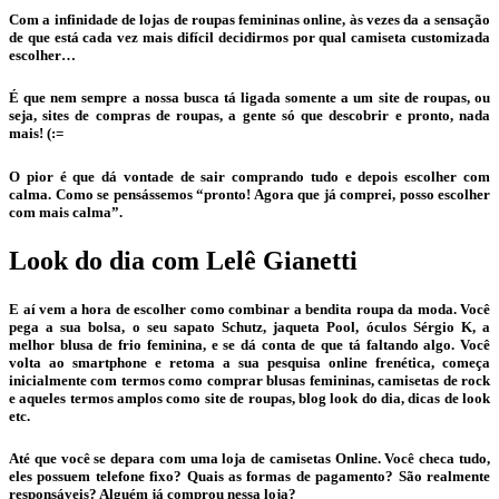
Com a infinidade de lojas de roupas femininas online, às vezes da a sensação
de que está cada vez mais difícil decidirmos por qual camiseta customizada
escolher…
É que nem sempre a nossa busca tá ligada somente a um site de roupas, ou
seja, sites de compras de roupas, a gente só que descobrir e pronto, nada
mais! (:=
O pior é que dá vontade de sair comprando tudo e depois escolher com
calma. Como se pensássemos “pronto! Agora que já comprei, posso escolher
com mais calma”.
Look do dia com Lelê Gianetti
E aí vem a hora de escolher como combinar a bendita roupa da moda. Você
pega a sua bolsa, o seu sapato Schutz, jaqueta Pool, óculos Sérgio K, a
melhor blusa de frio feminina, e se dá conta de que tá faltando algo. Você
volta ao smartphone e retoma a sua pesquisa online frenética, começa
inicialmente com termos como comprar blusas femininas, camisetas de rock
e aqueles termos amplos como site de roupas, blog look do dia, dicas de look
etc.
Até que você se depara com uma loja de camisetas Online. Você checa tudo,
eles possuem telefone fixo? Quais as formas de pagamento? São realmente
responsáveis? Alguém já comprou nessa loja?