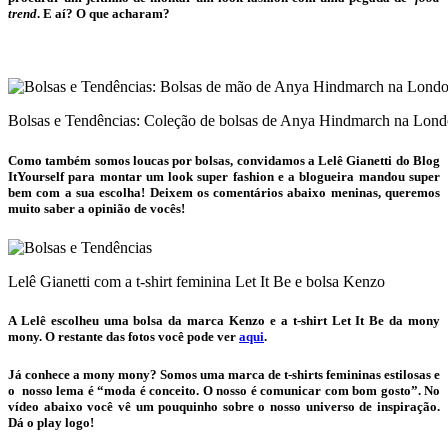
trend
. E aí? O que acharam?
Bolsas e Tendências: Coleção de bolsas de Anya Hindmarch na Lon
Como também somos loucas por
bolsas
, convidamos a Lelê Gianetti do Blog
ItYourself para montar um look super fashion e a blogueira mandou super
bem com a sua escolha! Deixem os comentários abaixo meninas, queremos
muito saber a opinião de vocês!
Lelê Gianetti com a t-shirt feminina Let It Be e bolsa Kenzo
A Lelê escolheu uma bolsa da marca Kenzo e a t-shirt Let It Be da mony
mony. O restante das fotos você pode ver
aqui
.
Já conhece a mony mony? Somos uma marca de t-shirts femininas estilosas e
o nosso lema é “moda é conceito. O nosso é comunicar com bom gosto”. No
vídeo abaixo você vê um pouquinho sobre o nosso universo de inspiração.
Dá o play logo!