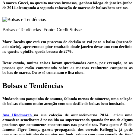
A marca Gucci, no quesito marcas luxuosas, ganhou fôlego de janeiro-junho
de 2014 alcançando a segunda colocação de marcas de
bolsas
bem aceitas.
Bolsas e Tendências. Fonte: Credit Suisse.
Marc Jacobs que está em processo de decisão se vai para a bolsa (mercado
acionário), apresentou o pior resultado desde janeiro desse ano com declínio
no quesito opinião, queda brusca de 27%.
Desse estudo, muitas coisas foram questionadas como, por exemplo, se as
pessoas que estão comentando sobre as marcas realmente compram as
bolsas
de marca. Ou se só comentam e fica nisso.
Bolsas e Tendências
Mudando um pouquinho de assunto, falando menos de números, uma coleção
de
bolsas
chamou muito atenção com um desfile de
bolsas
bem inusitado.
Ana Hindmarch
na sua coleção de outono/inverno 2014 criou uma
atmosfera semelhante à nossa ida ao supermercado quando fez uso de alguns
produtos que comumente encontramos nas prateleiras. Para quem é fã do
famoso Tigre Tonny, garoto-propaganda dos cereais Kellogg’s, já pode
procurar um jeitinho de montar um look fashion com uma pegada de
food