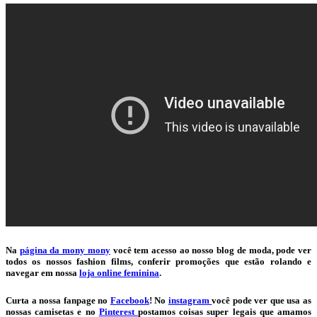
Na
página da mony mony
você tem acesso ao nosso blog de moda, pode ver
todos os nossos fashion films, conferir promoções que estão rolando e
navegar em nossa
loja online feminina
.
Curta a nossa fanpage no
Facebook
! No
instagram
você pode ver que usa as
nossas camisetas e no
Pinterest
postamos coisas super legais que amamos