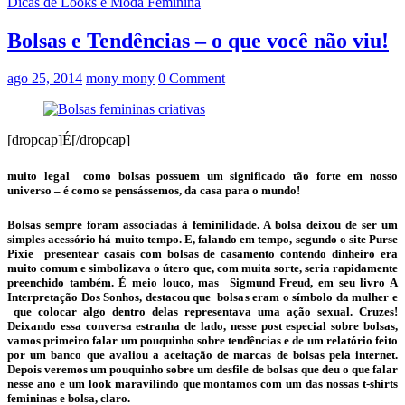
Dicas de Looks e Moda Feminina
Bolsas e Tendências – o que você não viu!
ago 25, 2014
mony mony
0 Comment
[dropcap]É[/dropcap]
muito legal como
bolsas
possuem um significado tão forte em nosso
universo – é como se pensássemos, da casa para o mundo!
Bolsas
sempre foram associadas à feminilidade. A bolsa deixou de ser um
simples acessório há muito tempo. E, falando em tempo, segundo o site Purse
Pixie presentear casais com
bolsas
de casamento contendo dinheiro era
muito comum e simbolizava o útero que, com muita sorte, seria rapidamente
preenchido também. É meio louco, mas Sigmund Freud, em seu livro A
Interpretação Dos Sonhos, destacou que bolsas eram o símbolo da mulher e
que colocar algo dentro delas representava uma ação sexual. Cruzes!
Deixando essa conversa estranha de lado, nesse post especial sobre
bolsas
,
vamos primeiro falar um pouquinho sobre tendências e de um relatório feito
por um banco que avaliou a aceitação de marcas de
bolsas
pela internet.
Depois veremos um pouquinho sobre um desfile de
bolsas
que deu o que falar
nesse ano e um look maravilindo que montamos com um das nossas t-shirts
femininas e bolsa, claro.