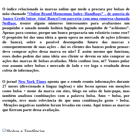
O índice relacionado às marcas online que mede a procura por
bolsas
de
mão chamado
“Online Brand Momentum Index- Handbags” – de autoria do
banco Credit Suisse (sim! Banco!) em parceria com uma empresa chamada
NetBase
, trouxe alguns números interessantes para avaliarmos um
pouquinho o amado mundo fashion fugindo um pouquinho de “achismos”.
Apenas para constar, porque um banco prepararia um relatório como esse?
O propósito foi dar uma ideia a quem opera no mercado de ações (clientes
do banco), sobre o possível desempenho futuro das marcas e
consequentemente de suas ações – daí os clientes dos bancos podem pensar:
devo comprar ações dessa marca ou não? É assim mesmo que funciona,
esses dados podem dar uma ideia aos cliente se devem ou não comprar as
ações das marcas de
bolsas
avaliadas. Meio confuso isso, né? Vamos pular
esse assunto sobre
bolsas
e mercado de lado e ver logo o resultado dessa
coleta de informações.
O jornal
New York Times
aponta que o estudo reuniu informações durante
27 meses (direcionado à língua inglesa) e não focou apenas em menções
como bolsa + nome da marca em sites, blogs ou salas de bate-papo, mas
também analisou combinações com a palavra bolsa. Amo + bolsa, por
exemplo, teve mais relevância do que uma combinação gosto + bolsa.
Menções negativas também foram levadas em conta. Aqui temos as marcas
que fizeram parte dessa avaliação.