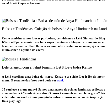
trend
. E aí? O que acharam?
Bolsas e Tendências: Coleção de bolsas de Anya Hindmarch na Lon
Como também somos loucas por
bolsas
, convidamos a Lelê Gianetti do Blog
ItYourself para montar um look super fashion e a blogueira mandou super
bem com a sua escolha! Deixem os comentários abaixo meninas, queremos
muito saber a opinião de vocês!
Lelê Gianetti com a t-shirt feminina Let It Be e bolsa Kenzo
A Lelê escolheu uma bolsa da marca Kenzo e a t-shirt Let It Be da mony
mony. O restante das fotos você pode ver
aqui
.
Já conhece a mony mony? Somos uma marca de t-shirts femininas estilosas e
o nosso lema é “moda é conceito. O nosso é comunicar com bom gosto”. No
vídeo abaixo você vê um pouquinho sobre o nosso universo de inspiração.
Dá o play logo!