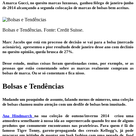
A marca Gucci, no quesito marcas luxuosas, ganhou fôlego de janeiro-junho
de 2014 alcançando a segunda colocação de marcas de
bolsas
bem aceitas.
Bolsas e Tendências. Fonte: Credit Suisse.
Marc Jacobs que está em processo de decisão se vai para a bolsa (mercado
acionário), apresentou o pior resultado desde janeiro desse ano com declínio
no quesito opinião, queda brusca de 27%.
Desse estudo, muitas coisas foram questionadas como, por exemplo, se as
pessoas que estão comentando sobre as marcas realmente compram as
bolsas
de marca. Ou se só comentam e fica nisso.
Bolsas e Tendências
Mudando um pouquinho de assunto, falando menos de números, uma coleção
de
bolsas
chamou muito atenção com um desfile de
bolsas
bem inusitado.
Ana Hindmarch
na sua coleção de outono/inverno 2014 criou uma
atmosfera semelhante à nossa ida ao supermercado quando fez uso de alguns
produtos que comumente encontramos nas prateleiras. Para quem é fã do
famoso Tigre Tonny, garoto-propaganda dos cereais Kellogg’s, já pode
procurar um jeitinho de montar um look fashion com uma pegada de
food