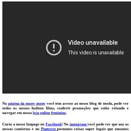
Na
página da mony mony
você tem acesso ao nosso blog de moda, pode ver
todos os nossos fashion films, conferir promoções que estão rolando e
navegar em nossa
loja online feminina
.
Curta a nossa fanpage no
Facebook
! No
instagram
você pode ver que usa as
nossas camisetas e no
Pinterest
postamos coisas super legais que amamos