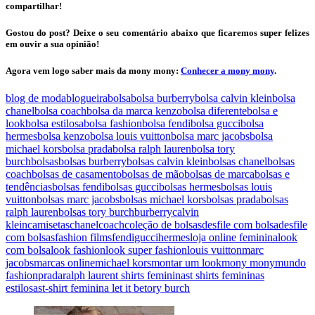
compartilhar!
Gostou do post? Deixe o seu comentário abaixo que ficaremos super felizes
em ouvir a sua opinião!
Agora vem logo saber mais da mony mony:
Conhecer a mony mony
.
blog de moda
blogueira
bolsa
bolsa burberry
bolsa calvin klein
bolsa
chanel
bolsa coach
bolsa da marca kenzo
bolsa diferente
bolsa e
look
bolsa estilosa
bolsa fashion
bolsa fendi
bolsa gucci
bolsa
hermes
bolsa kenzo
bolsa louis vuitton
bolsa marc jacobs
bolsa
michael kors
bolsa prada
bolsa ralph lauren
bolsa tory
burch
bolsas
bolsas burberry
bolsas calvin klein
bolsas chanel
bolsas
coach
bolsas de casamento
bolsas de mão
bolsas de marca
bolsas e
tendências
bolsas fendi
bolsas gucci
bolsas hermes
bolsas louis
vuitton
bolsas marc jacobs
bolsas michael kors
bolsas prada
bolsas
ralph lauren
bolsas tory burch
burberry
calvin
klein
camisetas
chanel
coach
coleção de bolsas
desfile com bolsa
desfile
com bolsas
fashion films
fendi
gucci
hermes
loja online feminina
look
com bolsa
look fashion
look super fashion
louis vuitton
marc
jacobs
marcas online
michael kors
montar um look
mony mony
mundo
fashion
prada
ralph lauren
t shirts femininas
t shirts femininas
estilosas
t-shirt feminina let it be
tory burch