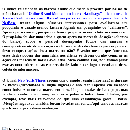
O índice relacionado às marcas online que mede a procura por
bolsas
de
mão chamado
“Online Brand Momentum Index- Handbags” – de autoria do
banco Credit Suisse (sim! Banco!) em parceria com uma empresa chamada
NetBase
, trouxe alguns números interessantes para avaliarmos um
pouquinho o amado mundo fashion fugindo um pouquinho de “achismos”.
Apenas para constar, porque um banco prepararia um relatório como esse?
O propósito foi dar uma ideia a quem opera no mercado de ações (clientes
do banco), sobre o possível desempenho futuro das marcas e
consequentemente de suas ações – daí os clientes dos bancos podem pensar:
devo comprar ações dessa marca ou não? É assim mesmo que funciona,
esses dados podem dar uma ideia aos cliente se devem ou não comprar as
ações das marcas de
bolsas
avaliadas. Meio confuso isso, né? Vamos pular
esse assunto sobre
bolsas
e mercado de lado e ver logo o resultado dessa
coleta de informações.
O jornal
New York Times
aponta que o estudo reuniu informações durante
27 meses (direcionado à língua inglesa) e não focou apenas em menções
como bolsa + nome da marca em sites, blogs ou salas de bate-papo, mas
também analisou combinações com a palavra bolsa. Amo + bolsa, por
exemplo, teve mais relevância do que uma combinação gosto + bolsa.
Menções negativas também foram levadas em conta. Aqui temos as marcas
que fizeram parte dessa avaliação.