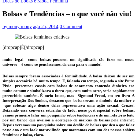
Dicas de Looks e Moda Feminina
Bolsas e Tendências – o que você não viu!
by
mony mony
ago 25, 2014
0 Comment
[dropcap]É[/dropcap]
muito legal como
bolsas
possuem um significado tão forte em nosso
universo – é como se pensássemos, da casa para o mundo!
Bolsas
sempre foram associadas à feminilidade. A bolsa deixou de ser um
simples acessório há muito tempo. E, falando em tempo, segundo o site Purse
Pixie presentear casais com
bolsas
de casamento contendo dinheiro era
muito comum e simbolizava o útero que, com muita sorte, seria rapidamente
preenchido também. É meio louco, mas Sigmund Freud, em seu livro A
Interpretação Dos Sonhos, destacou que bolsas eram o símbolo da mulher e
que colocar algo dentro delas representava uma ação sexual. Cruzes!
Deixando essa conversa estranha de lado, nesse post especial sobre
bolsas
,
vamos primeiro falar um pouquinho sobre tendências e de um relatório feito
por um banco que avaliou a aceitação de marcas de
bolsas
pela internet.
Depois veremos um pouquinho sobre um desfile de
bolsas
que deu o que falar
nesse ano e um look maravilindo que montamos com um das nossas t-shirts
femininas e bolsa, claro.