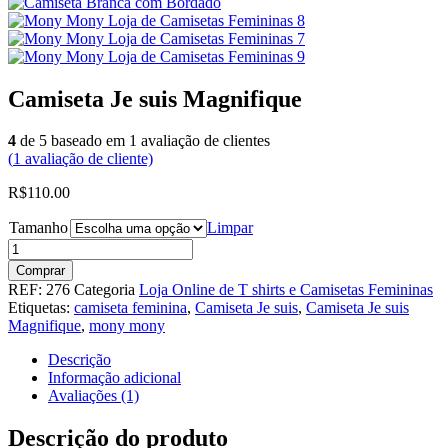
Camiseta Je suis Magnifique
4
de
5
baseado em
1
avaliação de clientes
(
1
avaliação de cliente)
R$110.00
Tamanho
Limpar
Comprar
REF:
276
Categoria
Loja Online de T shirts e Camisetas Femininas
Etiquetas:
camiseta feminina
,
Camiseta Je suis
,
Camiseta Je suis
Magnifique
,
mony mony
Descrição
Informação adicional
Avaliações (1)
Descrição do produto