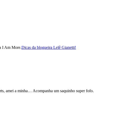
na I Am More.
Dicas da blogueira Lelê Gianetti!
shirts, amei a minha… Acompanha um saquinho super fofo.