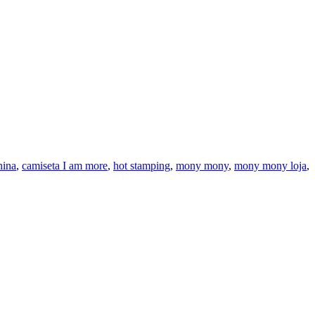
nina
,
camiseta I am more
,
hot stamping
,
mony mony
,
mony mony loja
,