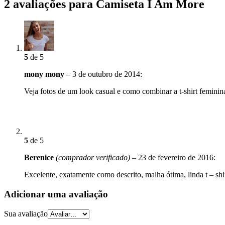
2 avaliações para Camiseta I Am More
5
de 5
mony mony
–
3 de outubro de 2014
:
Veja fotos de um look casual e como combinar a t-shirt femini
5
de 5
Berenice
(comprador verificado)
–
23 de fevereiro de 2016
:
Excelente, exatamente como descrito, malha ótima, linda t – 
Adicionar uma avaliação
Sua avaliação