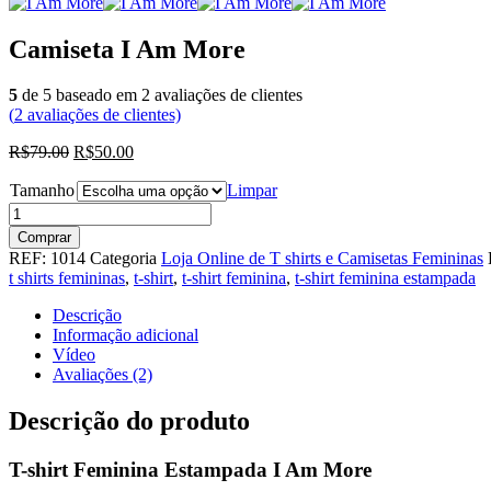
Camiseta I Am More
5
de
5
baseado em
2
avaliações de clientes
(
2
avaliações de clientes)
R$79.00
R$50.00
Tamanho
Limpar
Comprar
REF:
1014
Categoria
Loja Online de T shirts e Camisetas Femininas
t shirts femininas
,
t-shirt
,
t-shirt feminina
,
t-shirt feminina estampada
Descrição
Informação adicional
Vídeo
Avaliações (2)
Descrição do produto
T-shirt Feminina Estampada I Am More